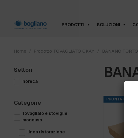
PRODOTTI
SOLUZIONI
CO
Home
/
Prodotto TOVAGLIATO OKAY
/
BANANO TORTO
BAN
Settori
horeca
PRONTA CONSE
Categorie
tovagliato e stoviglie
monouso
linea ristorazione