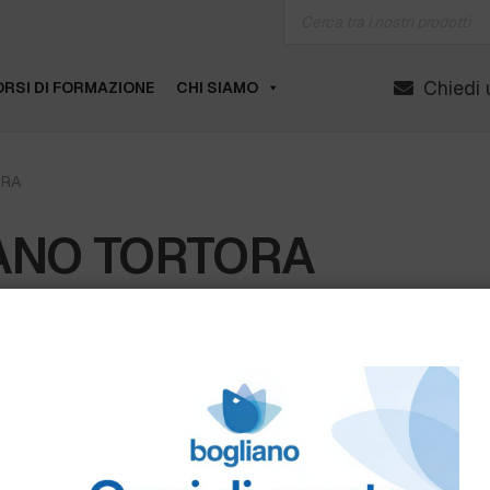
Products
search
Chiedi 
RSI DI FORMAZIONE
CHI SIAMO
RA
ANO TORTORA
GNA