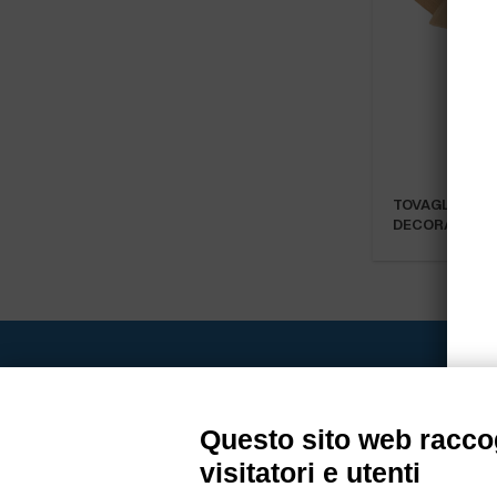
TOVAGLIA AIR
DECORATA 1…
Bogliano Sr
Strada Stat
Questo sito web raccog
Borgo San 
Pocapaglia
visitatori e utenti