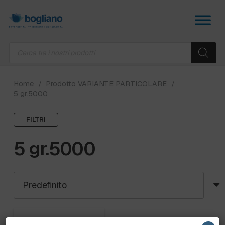
Products
search
Home
/
Prodotto VARIANTE PARTICOLARE
/
5 gr.5000
FILTRI
5 gr.5000