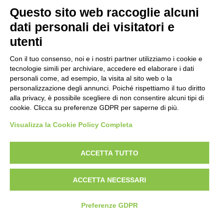
Bogliano Srl
Questo sito web raccoglie alcuni
Strada Statale 231 Alba-Bra
Borgo San Martino 44, 12060 Pocapaglia CN
dati personali dei visitatori e
utenti
Tel:
0172-478161
Fax: 0172-487399
Con il tuo consenso, noi e i nostri partner utilizziamo i cookie e
tecnologie simili per archiviare, accedere ed elaborare i dati
personali come, ad esempio, la visita al sito web o la
info@bogliano.it
personalizzazione degli annunci. Poiché rispettiamo il tuo diritto
alla privacy, è possibile scegliere di non consentire alcuni tipi di
Privacy Policy
cookie. Clicca su preferenze GDPR per saperne di più.
Cookie Policy
Visualizza la Cookie Policy Completa
Modifica preferenze cookie
P.IVA 00959440041
ACCETTA TUTTO
ACCETTA NECESSARI
Preferenze GDPR
credits