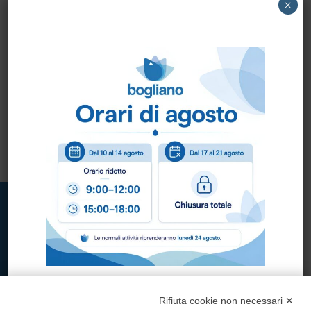
×
DISCO ELICA
diam.430 KLINDEX
art.60117
Rifiuta cookie non necessari ✕