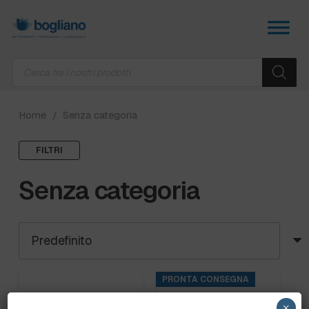
Products
search
Home
/
Senza categoria
FILTRI
Senza categoria
PRONTA CONSEGNA
×