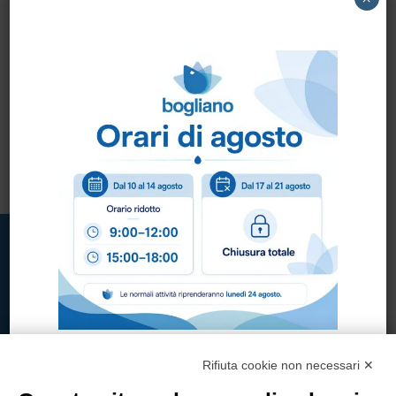
SCOPA IND.
URIWAVE
COMBINATA art.
47176
Rifiuta cookie non necessari ✕
Bogliano Srl