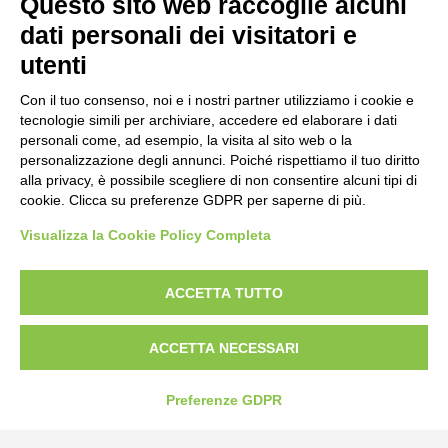
Questo sito web raccoglie alcuni
Strada Statale 231 Alba-Bra
Borgo San Martino 44, 12060 Pocapaglia CN
dati personali dei visitatori e
utenti
Tel:
0172-478161
Fax: 0172-487399
Con il tuo consenso, noi e i nostri partner utilizziamo i cookie e
tecnologie simili per archiviare, accedere ed elaborare i dati
personali come, ad esempio, la visita al sito web o la
info@bogliano.it
personalizzazione degli annunci. Poiché rispettiamo il tuo diritto
alla privacy, è possibile scegliere di non consentire alcuni tipi di
Privacy Policy
cookie. Clicca su preferenze GDPR per saperne di più.
Cookie Policy
Visualizza la Cookie Policy Completa
Modifica preferenze cookie
P.IVA 00959440041
ACCETTA TUTTO
ACCETTA NECESSARI
Preferenze GDPR
credits