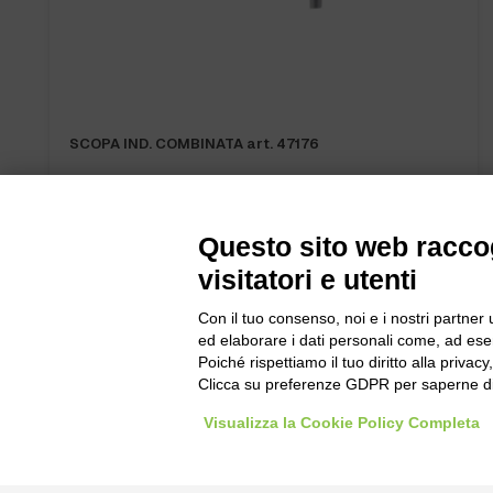
SCOPA IND. COMBINATA art. 47176
Questo sito web raccog
visitatori e utenti
Con il tuo consenso, noi e i nostri partner 
Bogliano Sr
ed elaborare i dati personali come, ad esem
Strada Stat
Poiché rispettiamo il tuo diritto alla privacy
Borgo San 
Clicca su preferenze GDPR per saperne di
Pocapaglia
Visualizza la Cookie Policy Completa