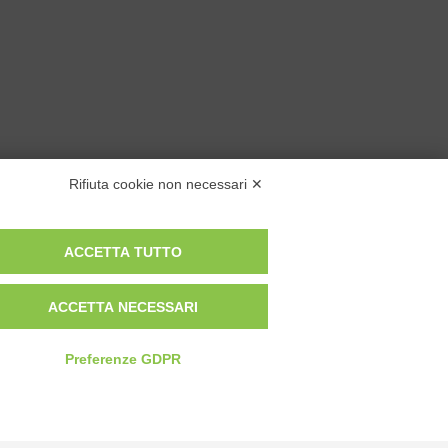
Rifiuta cookie non necessari ✕
ACCETTA TUTTO
Privacy Policy
ACCETTA NECESSARI
Cookie Policy
Modifica preferenze cookie
Preferenze GDPR
P.IVA 00959440041