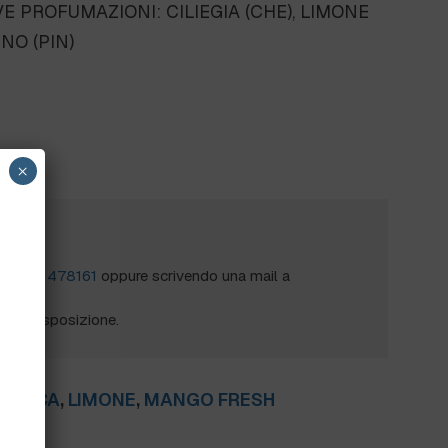
E PROFUMAZIONI: CILIEGIA (CHE), LIMONE
NO (PIN)
×
?
al
0172 478161
oppure scrivendo una mail a
mo a disposizione.
NERICA
,
LIMONE
,
MANGO FRESH