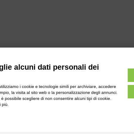
lie alcuni dati personali dei
utilizziamo i cookie e tecnologie simili per archiviare, accedere
l
Tel:
0172-478161
pio, la visita al sito web o la personalizzazione degli annunci.
ale 231 Alba-Bra
Fax: 0172-487399
, è possibile scegliere di non consentire alcuni tipi di cookie.
Martino 44, 12060
 più.
 CN
info@bogliano.it