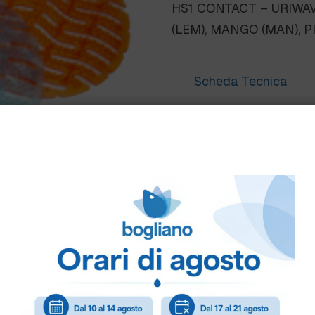
HS1 CONTACT – URIWAV
(LEM), MANGO (MAN), PI
Scheda Tecnica
Come ordinare
Puoi ordinare chiamando 
info@bogliano.it
.
Per ogni informazione sia
ESSENZE:
CILIEGIA
,
GE