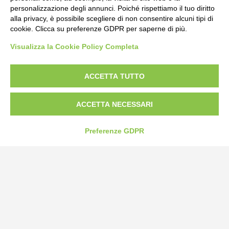
personalizzazione degli annunci. Poiché rispettiamo il tuo diritto
alla privacy, è possibile scegliere di non consentire alcuni tipi di
cookie. Clicca su preferenze GDPR per saperne di più.
Visualizza la Cookie Policy Completa
ACCETTA TUTTO
Bogliano Srl
Strada Statale 231 Alba-Bra
Borgo San Martino 44, 12060 Pocapaglia CN
ACCETTA NECESSARI
Tel:
0172-478161
Preferenze GDPR
Fax: 0172-487399
info@bogliano.it
Privacy Policy
Cookie Policy
Modifica preferenze cookie