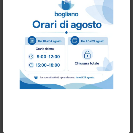
– 0,700 KG/RT.
– IDONEITA' ALIMENTARE
– BANCALE 44 CONF. DA 12 RT.
–
CERTIFICATO FSC – PEFC
prodotto made in Italy
Scheda Tecnica
Come ordinare?
Puoi ordinare chiamando al
0172 478161
oppure
scrivendo una mail a
info@bogliano.it
.
Per ogni informazione siamo a disposizione.