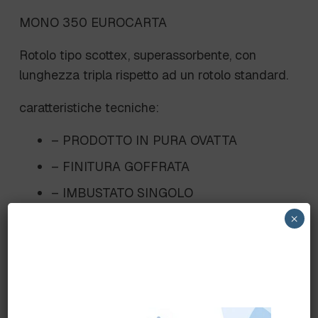
MONO 350 EUROCARTA
Rotolo tipo scottex, superassorbente, con
lunghezza tripla rispetto ad un rotolo standard.
caratteristiche tecniche:
– PRODOTTO IN PURA OVATTA
– FINITURA GOFFRATA
– IMBUSTATO SINGOLO
– 3 VELI
×
– 50 MT/RT.
– 208 STR/RT.
– 17+17+17 GR/MQ.