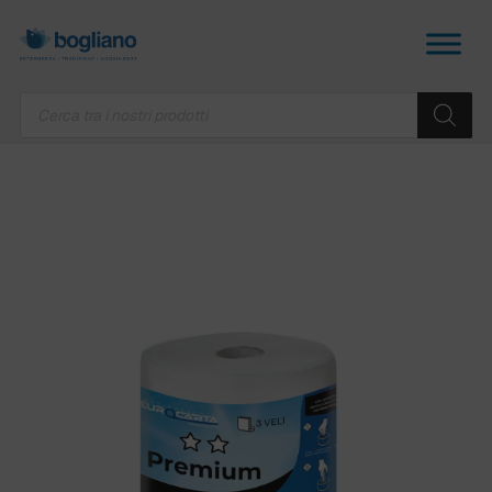
Products
search