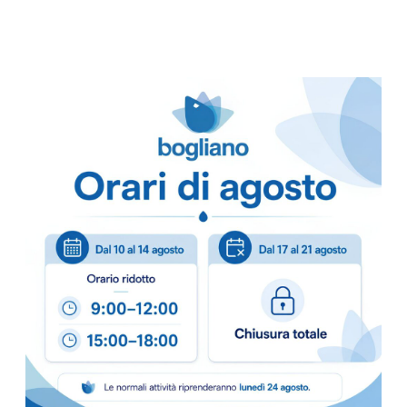
– 800 STR/RT.
– 19,5+19,5 GR/MQ
– 2,4 KG/RT.
– IDONEITA' ALIM
– BANCALE 54 CF.
–
ECOLABEL
prodotto made in Italy
Come ordinare
Puoi ordinare chiamando 