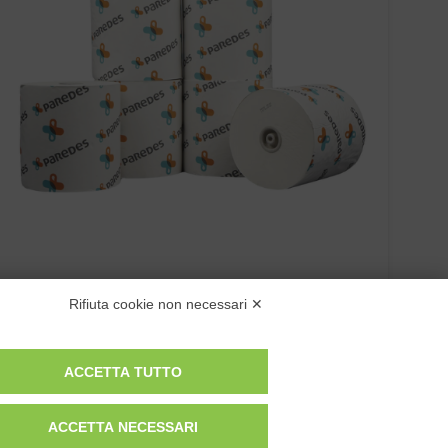
ASCIUGAMANI ROTOLO “PAREDES 420579” ST…
Rifiuta cookie non necessari ✕
ACCETTA TUTTO
ACCETTA NECESSARI