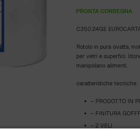
PRONTA CONSEGNA
C350.24GE EUROCART
Rotolo in pura ovatta, mol
per vetri e superfici. Idon
manipolano alimenti.
caratteristiche tecniche:
– PRODOTTO IN P
– FINITURA GOFF
– 2 VELI
– 240 MT/RT.