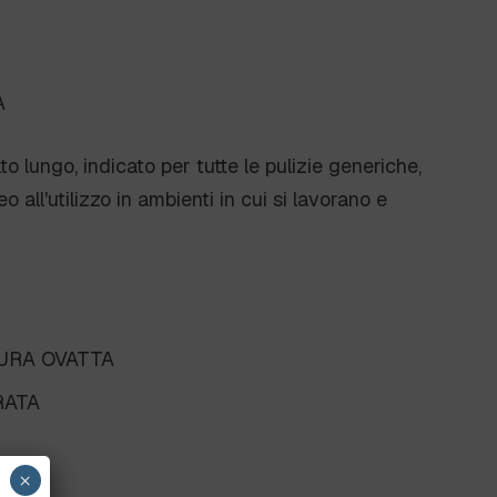
A
to lungo, indicato per tutte le pulizie generiche,
eo all'utilizzo in ambienti in cui si lavorano e
URA OVATTA
RATA
×