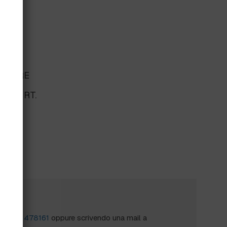
.
ENTARE
DA 2 RT.
?
al
0172 478161
oppure scrivendo una mail a