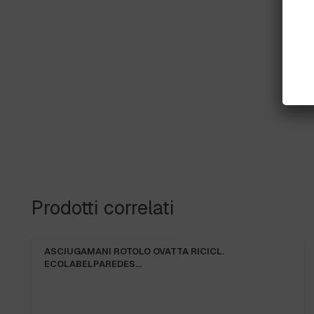
Prodotti correlati
ASCIUGAMANI ROTOLO OVATTA RICICL.
ECOLABELPAREDES…