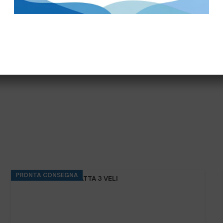
info@bogliano.it
.
Per ogni informazione sia
PRONTA CONSEGNA
IGIENICA PURA OVATTA 3 VELI