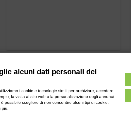
lie alcuni dati personali dei
utilizziamo i cookie e tecnologie simili per archiviare, accedere
pio, la visita al sito web o la personalizzazione degli annunci.
, è possibile scegliere di non consentire alcuni tipi di cookie.
 più.
l
Tel:
0172-478161
ale 231 Alba-Bra
Fax: 0172-487399
Martino 44, 12060