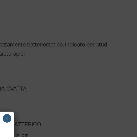
ttamento batteriostatico, indicato per studi
isioterapici
RA OVATTA
×
ANTIBATTERICO
F.DA 6 RT.