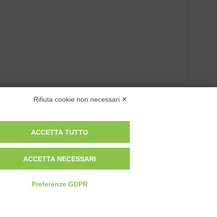
Rifiuta cookie non necessari ✕
ACCETTA TUTTO
ACCETTA NECESSARI
Preferenze GDPR
Privacy Policy
Cookie Policy
Modifica preferenze cookie