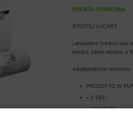
PRONTA CONSEGNA
870072J LUCART
Lenzuolino medico con tra
medici, centri estetici e f
caratteristiche tecniche:
PRODOTTO IN PU
– 2 VELI
– 80 MT/RT.
– TRATTAMENTO 
– BANCALE 16+16 C