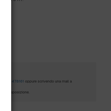
?
al
0172 478161
oppure scrivendo una mail a
mo a disposizione.