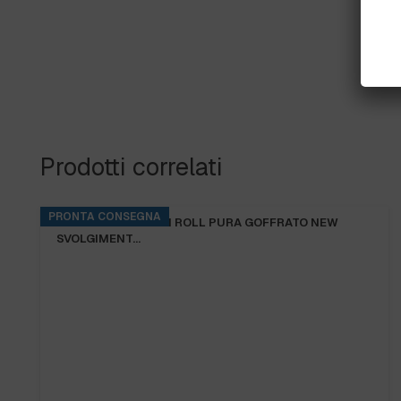
Prodotti correlati
PRONTA CONSEGNA
ASCIUGAMANI MINI ROLL PURA GOFFRATO NEW
SVOLGIMENT…