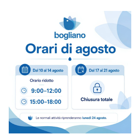
–
ECOLABEL
prodotto made in Italy
Scheda Tecnica
Come ordinare
Puoi ordinare chiamando 
info@bogliano.it
.
Per ogni informazione sia