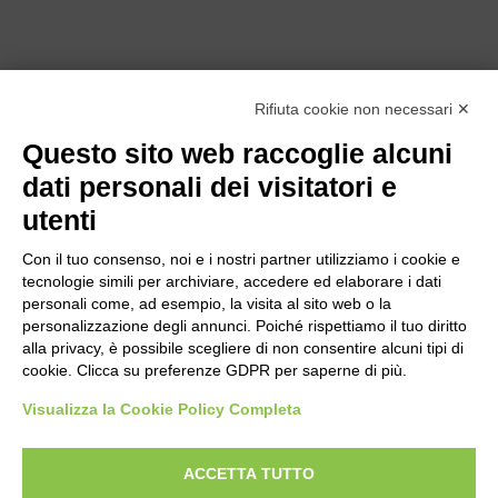
Rifiuta cookie non necessari ✕
Questo sito web raccoglie alcuni
dati personali dei visitatori e
utenti
Con il tuo consenso, noi e i nostri partner utilizziamo i cookie e
tecnologie simili per archiviare, accedere ed elaborare i dati
personali come, ad esempio, la visita al sito web o la
personalizzazione degli annunci. Poiché rispettiamo il tuo diritto
alla privacy, è possibile scegliere di non consentire alcuni tipi di
cookie. Clicca su preferenze GDPR per saperne di più.
Bogliano Srl
Strada Statale 231 Alba-Bra
Visualizza la Cookie Policy Completa
Borgo San Martino 44, 12060 Pocapaglia CN
ACCETTA TUTTO
Tel:
0172-478161