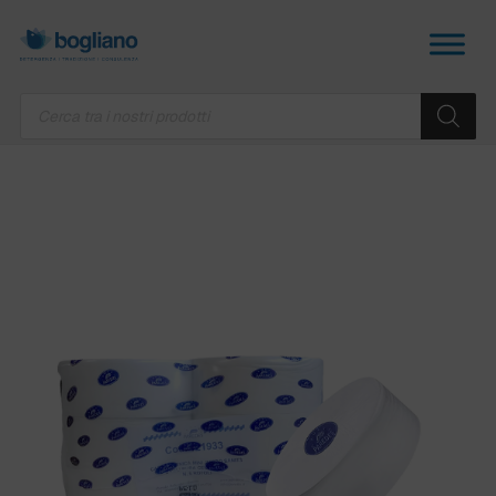
Products
search