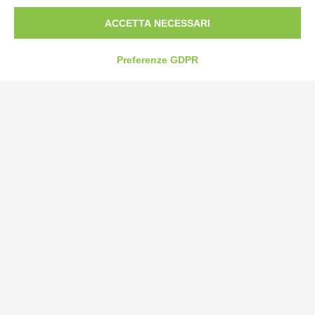
Fax: 0172-487399
ACCETTA NECESSARI
info@bogliano.it
Preferenze GDPR
Privacy Policy
Cookie Policy
Modifica preferenze cookie
P.IVA 00959440041
credits