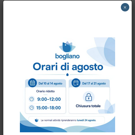
×
Scheda Tecnica
Come ordinare?
Puoi ordinare chiamando al
0172 478161
oppure
scrivendo una mail a
info@bogliano.it
.
Per ogni informazione siamo a disposizione.