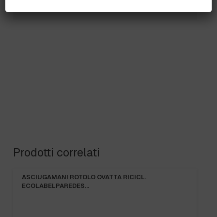
Per ogni informazione siamo a disposizione.
Prodotti correlati
ASCIUGAMANI ROTOLO OVATTA RICICL.
ECOLABELPAREDES…