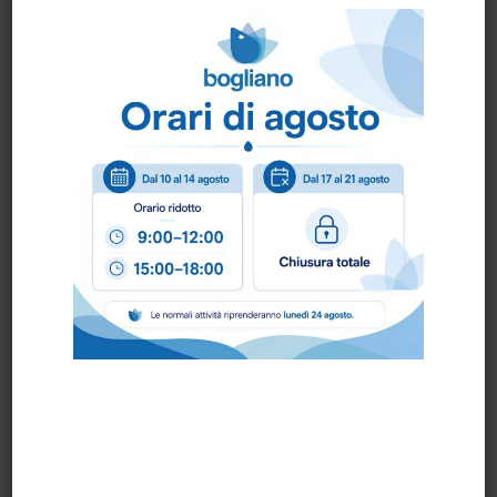
– 17+17+17 GR/MQ.
– DORSO 10
– SCATOLA 15 CONF. DA 100 FOGLI
– BANCALE 36 SCATOLE
–
CERTIFICATO FSC
prodotto mad
e in Italy
Scheda Tecnica
Come ordinare?
Puoi ordinare chiamando al
0172 478161
oppure
scrivendo una mail a
info@bogliano.it
.