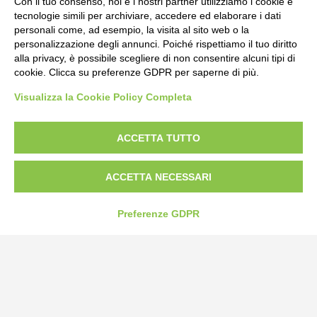
Con il tuo consenso, noi e i nostri partner utilizziamo i cookie e
tecnologie simili per archiviare, accedere ed elaborare i dati
personali come, ad esempio, la visita al sito web o la
personalizzazione degli annunci. Poiché rispettiamo il tuo diritto
alla privacy, è possibile scegliere di non consentire alcuni tipi di
cookie. Clicca su preferenze GDPR per saperne di più.
Visualizza la Cookie Policy Completa
ACCETTA TUTTO
Bogliano Srl
Strada Statale 231 Alba-Bra
ACCETTA NECESSARI
Borgo San Martino 44, 12060 Pocapaglia CN
Tel:
0172-478161
Preferenze GDPR
Fax: 0172-487399
info@bogliano.it
Privacy Policy
Cookie Policy