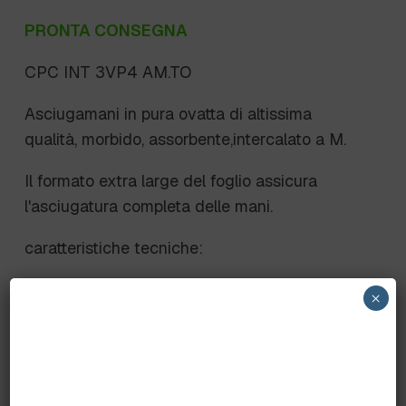
PRONTA CONSEGNA
CPC INT 3VP4 AM.TO
Asciugamani in pura ovatta di altissima
qualità, morbido, assorbente,intercalato a M.
Il formato extra large del foglio assicura
l'asciugatura completa delle mani.
caratteristiche tecniche:
– PRODOTTO IN PURA OVATTA
×
– FINITURA LISCIA
– 3 VELI
– DIMENSIONE FOGLIO 24X42