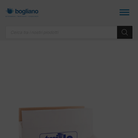
Products
search