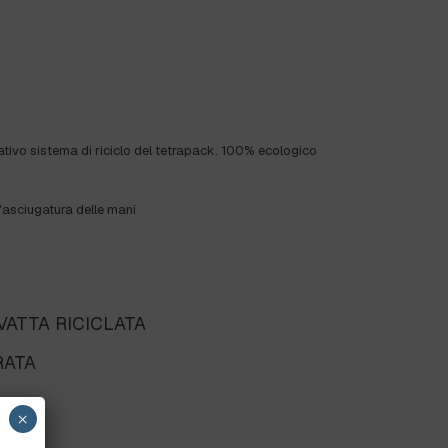
ativo sistema di riciclo del tetrapack.
100% ecologico
l'asciugatura delle mani
VATTA RICICLATA
RATA
×