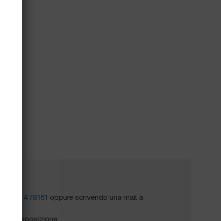
2
?
al
0172 478161
oppure scrivendo una mail a
mo a disposizione.