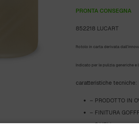
PRONTA CONSEGNA
852218 LUCART
Rotolo in carta derivata dall'innov
Indicato per le pulizia generiche e 
caratteristiche tecniche:
– PRODOTTO IN O
– FINITURA GOFF
– 2 VELI
– 200 MT/RT.