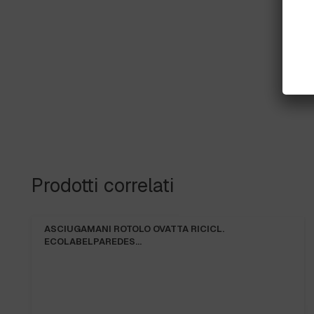
Prodotti correlati
ASCIUGAMANI ROTOLO OVATTA RICICL.
ECOLABELPAREDES…