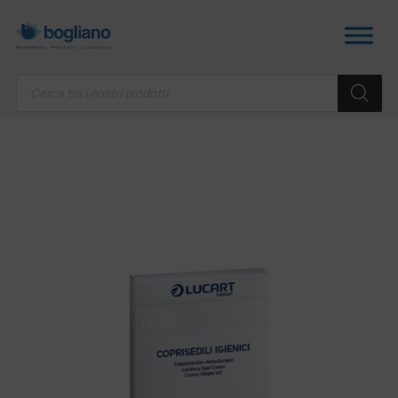
Products
search