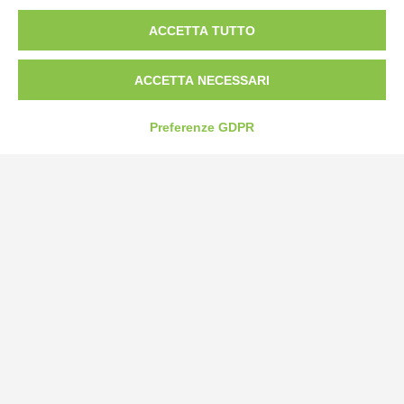
ACCETTA TUTTO
Tel:
0172-478161
Fax: 0172-487399
ACCETTA NECESSARI
info@bogliano.it
Preferenze GDPR
Privacy Policy
Cookie Policy
Modifica preferenze cookie
P.IVA 00959440041
credits