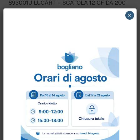
893001U LUCART – SCATOLA 12 CF DA 200
PZ. – BANCALE 28+28 SCATOLE
×
Scheda Tecnica
Come ordinare?
Puoi ordinare chiamando al
0172 478161
oppure
scrivendo una mail a
info@bogliano.it
.
Per ogni informazione siamo a disposizione.