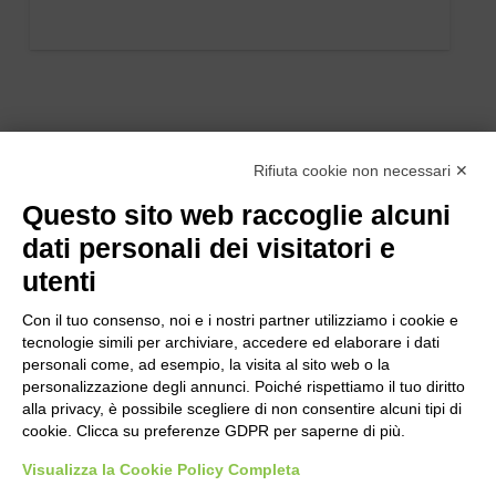
Rifiuta cookie non necessari ✕
Questo sito web raccoglie alcuni
dati personali dei visitatori e
utenti
Con il tuo consenso, noi e i nostri partner utilizziamo i cookie e
tecnologie simili per archiviare, accedere ed elaborare i dati
personali come, ad esempio, la visita al sito web o la
personalizzazione degli annunci. Poiché rispettiamo il tuo diritto
alla privacy, è possibile scegliere di non consentire alcuni tipi di
cookie. Clicca su preferenze GDPR per saperne di più.
Bogliano Srl
Strada Statale 231 Alba-Bra
Visualizza la Cookie Policy Completa
Borgo San Martino 44, 12060 Pocapaglia CN