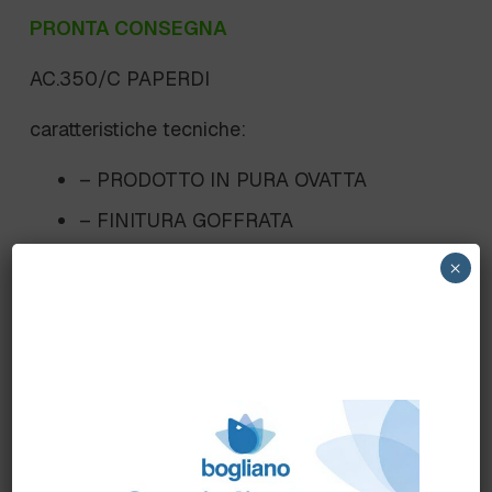
PRONTA CONSEGNA
AC.350/C PAPERDI
caratteristiche tecniche:
– PRODOTTO IN PURA OVATTA
– FINITURA GOFFRATA
– 1 VELO
×
– 32 GR/MQ.
– DIMENSIONE FOGLIO 23X31 CM.
– DORSO 10
– CONF. 24 CF. DA 150 PZ.
– BANCALE 40