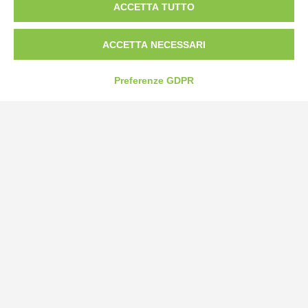
ACCETTA TUTTO
Strada Statale 231 Alba-Bra
Borgo San Martino 44, 12060 Pocapaglia CN
ACCETTA NECESSARI
Tel:
0172-478161
Fax: 0172-487399
Preferenze GDPR
info@bogliano.it
Privacy Policy
Cookie Policy
Modifica preferenze cookie
P.IVA 00959440041