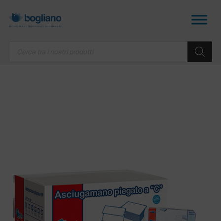
Products
search