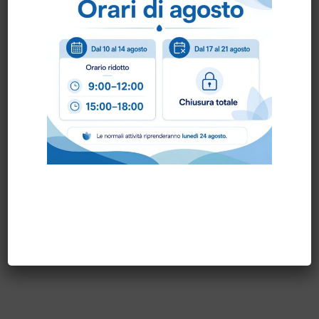
prodotto made in Italy
Scheda Tecnica
Come ordinare?
Puoi ordinare chiamando al
0172 478161
oppure
scrivendo una mail a
info@bogliano.it
.
Per ogni informazione siamo a disposizione.