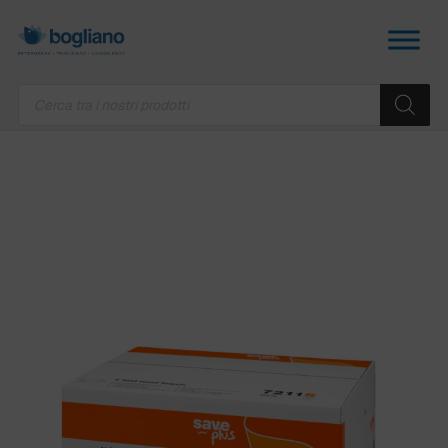
Products
search