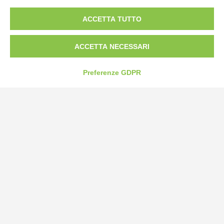
Bogliano Srl
ACCETTA TUTTO
Strada Statale 231 Alba-Bra
Borgo San Martino 44, 12060 Pocapaglia CN
ACCETTA NECESSARI
Tel:
0172-478161
Fax: 0172-487399
Preferenze GDPR
info@bogliano.it
Privacy Policy
Cookie Policy
Modifica preferenze cookie
P.IVA 00959440041