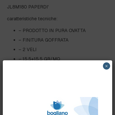
JL8M180 PAPERDI'
caratteristiche tecniche:
– PRODOTTO IN PURA OVATTA
– FINITURA GOFFRATA
– 2 VELI
– 15,5+15,5 GR/MQ.
×
– LUNGHEZZA RT. 180 MT.
– DIAM/RT. 20 CM.
– DIAM/FORO 75 MM.
– CONF.12 RT.
– BANCALE 48