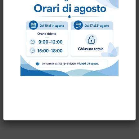
–
ECOLABEL
prodotto made in Italy
Scheda Tecnica
Come ordinare?
Puoi ordinare chiamando al
0172 478161
oppure
scrivendo una mail a
info@bogliano.it
.
Per ogni informazione siamo a disposizione.