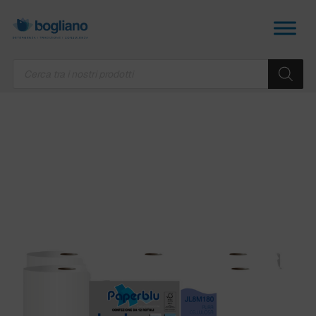
Products
search