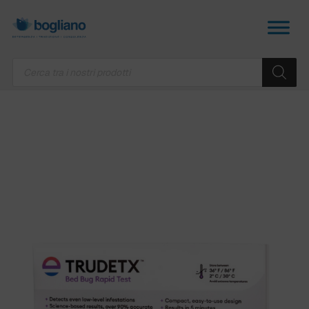
Products
search