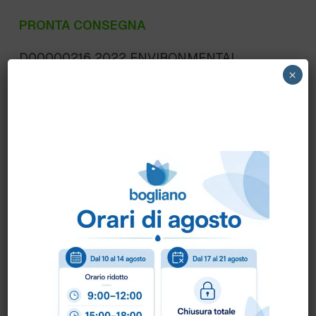
PRONTA CONSEGNA
D00000216 2022 ENVIRONMENTAL
×
SCIENCE FR SAS – TRUDETX TEST PER
CIMICI DA LETTO n.5 pz D00000216 – PCE
EMEA
Scheda Tecnica
Come ordinare?
Puoi ordinare chiamando al
0172 478161
oppure
scrivendo una mail a
info@bogliano.it
.
Per ogni informazione siamo a disposizione.