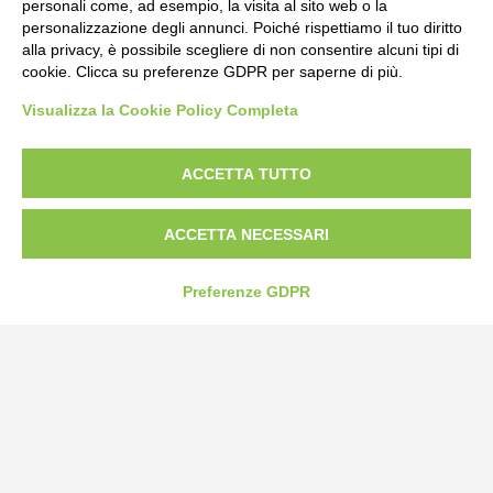
personali come, ad esempio, la visita al sito web o la
personalizzazione degli annunci. Poiché rispettiamo il tuo diritto
alla privacy, è possibile scegliere di non consentire alcuni tipi di
cookie. Clicca su preferenze GDPR per saperne di più.
Bogliano Srl
Visualizza la Cookie Policy Completa
Strada Statale 231 Alba-Bra
Borgo San Martino 44, 12060 Pocapaglia CN
ACCETTA TUTTO
Tel:
0172-478161
Fax: 0172-487399
ACCETTA NECESSARI
info@bogliano.it
Preferenze GDPR
Privacy Policy
Cookie Policy
Modifica preferenze cookie
P.IVA 00959440041