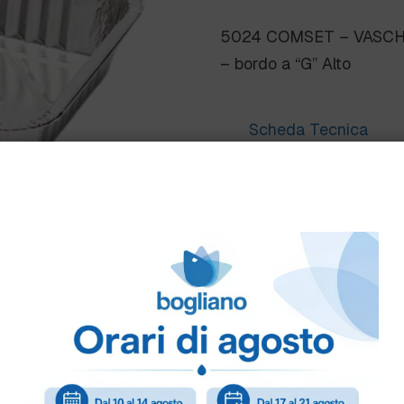
5024 COMSET – VASCHE
– bordo a “G” Alto
Scheda Tecnica
Come ordinare
Puoi ordinare chiamando 
info@bogliano.it
.
Per ogni informazione sia