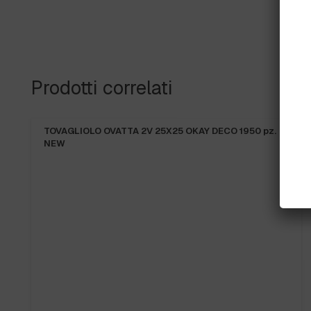
Prodotti correlati
TOVAGLIOLO OVATTA 2V 25X25 OKAY DECO 1950 pz.
NEW