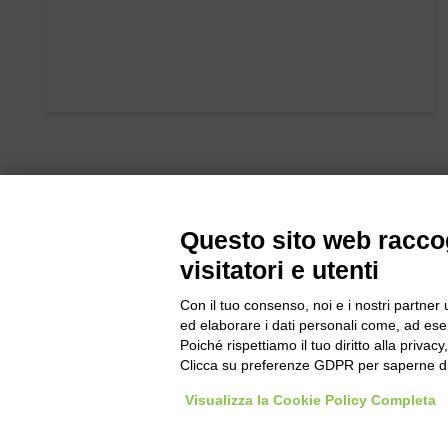
Questo sito web raccog
visitatori e utenti
Con il tuo consenso, noi e i nostri partner 
Bogliano Sr
ed elaborare i dati personali come, ad esem
Strada Stat
Poiché rispettiamo il tuo diritto alla privacy
Borgo San 
Clicca su preferenze GDPR per saperne di
Pocapaglia
Visualizza la Cookie Policy Completa