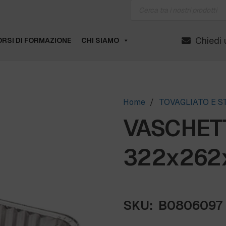
Products
search
Chiedi 
RSI DI FORMAZIONE
CHI SIAMO
Home
/
TOVAGLIATO E 
VASCHETT
322x262x
SKU:
B0806097