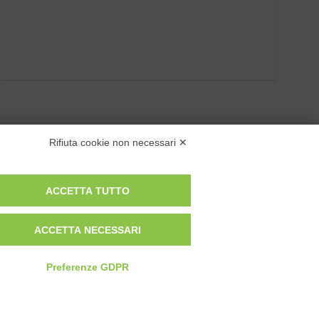
Rifiuta cookie non necessari ✕
ACCETTA TUTTO
Privacy Policy
ACCETTA NECESSARI
Cookie Policy
Modifica preferenze cookie
Preferenze GDPR
P.IVA 00959440041