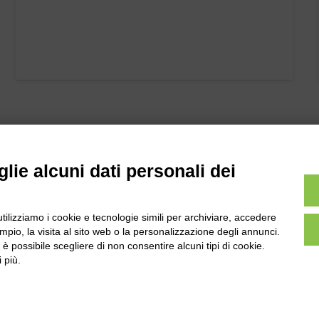
lie alcuni dati personali dei
utilizziamo i cookie e tecnologie simili per archiviare, accedere
l
Tel:
0172-478161
pio, la visita al sito web o la personalizzazione degli annunci.
ale 231 Alba-Bra
Fax: 0172-487399
, è possibile scegliere di non consentire alcuni tipi di cookie.
Martino 44, 12060
 più.
 CN
info@bogliano.it