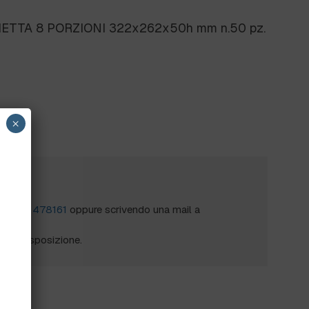
TTA 8 PORZIONI 322x262x50h mm n.50 pz.
×
?
al
0172 478161
oppure scrivendo una mail a
mo a disposizione.