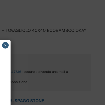
Y – TOVAGLIOLO 40X40 ECOBAMBOO OKAY
×
?
al
0172 478161
oppure scrivendo una mail a
mo a disposizione.
ERICA
,
SPAGO STONE