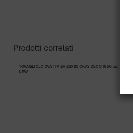
Prodotti correlati
TOVAGLIOLO OVATTA 2V 25X25 OKAY DECO 1950 pz.
NEW