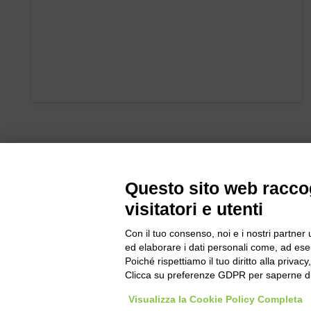
Questo sito web raccog
visitatori e utenti
Con il tuo consenso, noi e i nostri partner 
Bogliano Sr
ed elaborare i dati personali come, ad esem
Strada Stat
Poiché rispettiamo il tuo diritto alla privacy
Borgo San 
Clicca su preferenze GDPR per saperne di
Pocapaglia
Visualizza la Cookie Policy Completa