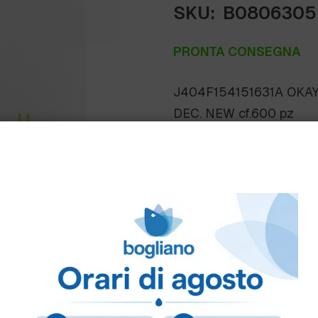
SKU:
B0806305
PRONTA CONSEGNA
J404F154151631A OKA
DEC. NEW cf.600 pz
Come ordinare
Puoi ordinare chiamando 
info@bogliano.it
.
Per ogni informazione sia
TOVAGLIATO OKAY:
GEN