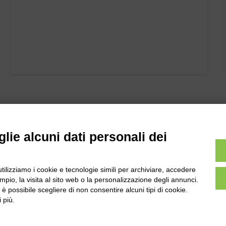
lie alcuni dati personali dei
utilizziamo i cookie e tecnologie simili per archiviare, accedere
l
Tel:
0172-478161
pio, la visita al sito web o la personalizzazione degli annunci.
ale 231 Alba-Bra
, è possibile scegliere di non consentire alcuni tipi di cookie.
Fax: 0172-487399
Martino 44, 12060
 più.
 CN
info@bogliano.it