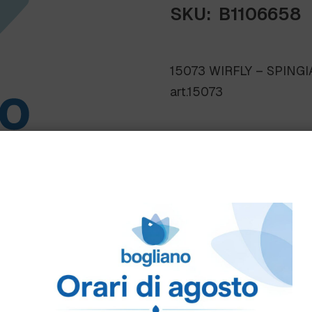
SKU:
B1106658
15073 WIRFLY – SPIN
art.15073
Scheda Tecnica
Come ordinare
Puoi ordinare chiamando 
info@bogliano.it
.
Per ogni informazione sia