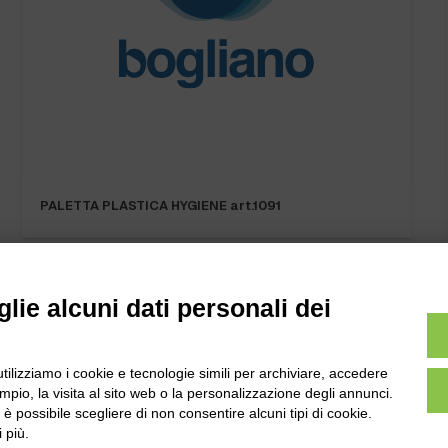
PALETTA PLASTICA HYGIENE art.1091
lie alcuni dati personali dei
utilizziamo i cookie e tecnologie simili per archiviare, accedere
pio, la visita al sito web o la personalizzazione degli annunci.
l
Tel:
0172-478161
, è possibile scegliere di non consentire alcuni tipi di cookie.
ale 231 Alba-Bra
Fax: 0172-487399
 più.
Martino 44, 12060