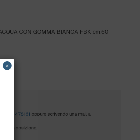
GIACQUA CON GOMMA BIANCA FBK cm.60
×
?
al
0172 478161
oppure scrivendo una mail a
mo a disposizione.