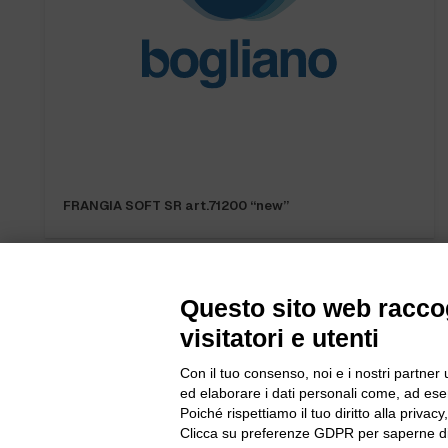
FRANGIA SOFT SR art.71200 “new”
Questo sito web raccog
visitatori e utenti
Con il tuo consenso, noi e i nostri partner 
ed elaborare i dati personali come, ad esem
Bogliano Sr
Poiché rispettiamo il tuo diritto alla privacy
Strada Stat
Clicca su preferenze GDPR per saperne di
Borgo San 