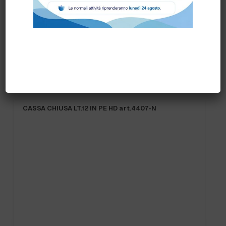
Prodotti correlati
CASSA CHIUSA LT.12 IN PE HD art.4407-N