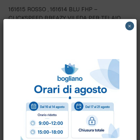
161615 ROSSO , 161614 BLU FHP –
CLICKSPEED BREAZY VILEDA PER TELAIO
×
COD.138622
Scheda Tecnica
Come ordinare?
Puoi ordinare chiamando al
0172 478161
oppure
scrivendo una mail a
info@bogliano.it
.
Per ogni informazione siamo a disposizione.
COLORE:
BLU
,
GENERICA
,
ROSSO