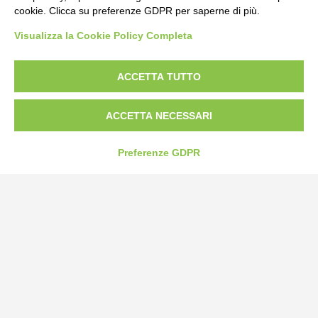
cookie. Clicca su preferenze GDPR per saperne di più.
Bogliano Srl
Visualizza la Cookie Policy Completa
Strada Statale 231 Alba-Bra
Borgo San Martino 44, 12060 Pocapaglia CN
ACCETTA TUTTO
Tel:
0172-478161
Fax: 0172-487399
ACCETTA NECESSARI
info@bogliano.it
Preferenze GDPR
Privacy Policy
Cookie Policy
Modifica preferenze cookie
P.IVA 00959440041