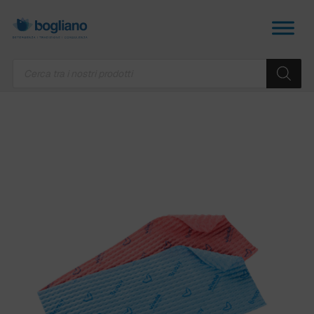
Products
search