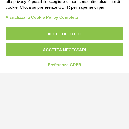
alla privacy, è possibile scegliere di non consentire alcuni tipi di
Privacy Policy
cookie. Clicca su preferenze GDPR per saperne di più.
Cookie Policy
Visualizza la Cookie Policy Completa
Modifica preferenze cookie
P.IVA 00959440041
ACCETTA TUTTO
ACCETTA NECESSARI
Preferenze GDPR