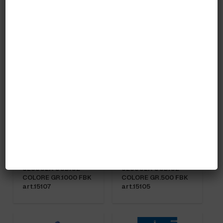
SECCHIO 15 lt. art.
SECCHIO lt. 9 art.
80101
80102 WIRFLY
SESSOLA CODICE
SESSOLA CODICE
COLORE GR.1000 FBK
COLORE GR.500 FBK
art.15107
art.15105