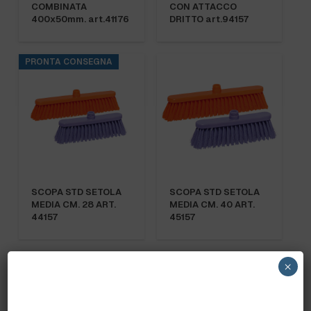
COMBINATA
CON ATTACCO
400x50mm. art.41176
DRITTO art.94157
PRONTA CONSEGNA
SCOPA STD SETOLA
SCOPA STD SETOLA
MEDIA CM. 28 ART.
MEDIA CM. 40 ART.
44157
45157
PRONTA CONSEGNA
×