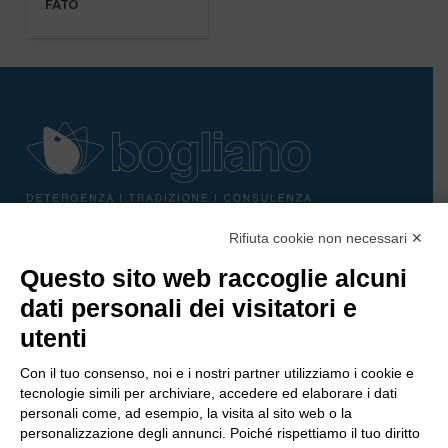
FATO
Rifiuta cookie non necessari ✕
Bogliano Srl
Questo sito web raccoglie alcuni
Strada Statale 231 Alba-Bra
Borgo San Martino 44, 12060 Pocapaglia CN
dati personali dei visitatori e
utenti
Tel:
0172-478161
Fax: 0172-487399
Con il tuo consenso, noi e i nostri partner utilizziamo i cookie e
tecnologie simili per archiviare, accedere ed elaborare i dati
personali come, ad esempio, la visita al sito web o la
info@bogliano.it
personalizzazione degli annunci. Poiché rispettiamo il tuo diritto