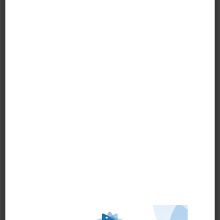
SCOPA STD SETOLA
SCOVOLO PER
MORBIDA CM. 28 ART.
BOTTIGLIE
44147
20x150x500 art.10752
SCOVOLO PER
SCOVOLO PER
BOTTIGLIE
BOTTIGLIE
40x150x500
60x150x500