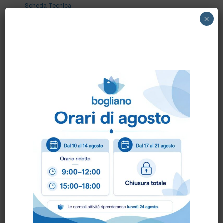
Scheda Tecnica
×
Come ordinare?
Puoi ordinare chiamando al
0172 478161
oppure
scrivendo una mail a
info@bogliano.it
.
Per ogni informazione siamo a disposizione.
COLORE:
ARANCIO
,
BIANCO
,
BLU
,
GENERICA
,
GIALLO
,
ROSSO
,
VERDE
,
VIOLA