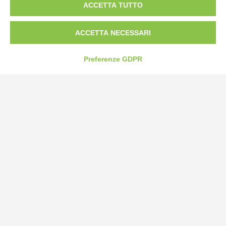
ACCETTA TUTTO
Tel:
0172-478161
Fax: 0172-487399
ACCETTA NECESSARI
info@bogliano.it
Preferenze GDPR
Privacy Policy
Cookie Policy
Modifica preferenze cookie
P.IVA 00959440041
credits