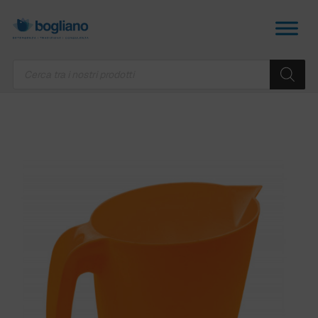
Products
search