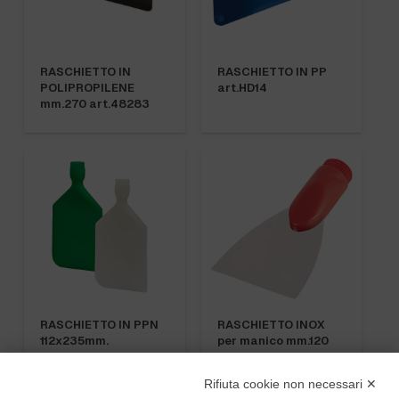
RASCHIETTO IN
RASCHIETTO IN PP
POLIPROPILENE
art.HD14
mm.270 art.48283
RASCHIETTO IN PPN
RASCHIETTO INOX
112x235mm.
per manico mm.120
art.48290
RIGID art.48122
Rifiuta cookie non necessari ✕