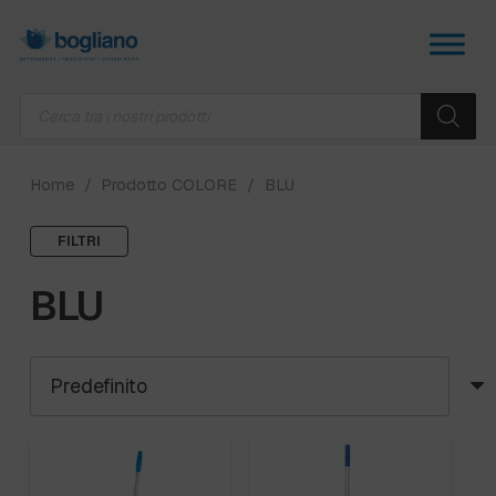
Products
search
Home
/
Prodotto COLORE
/
BLU
FILTRI
BLU