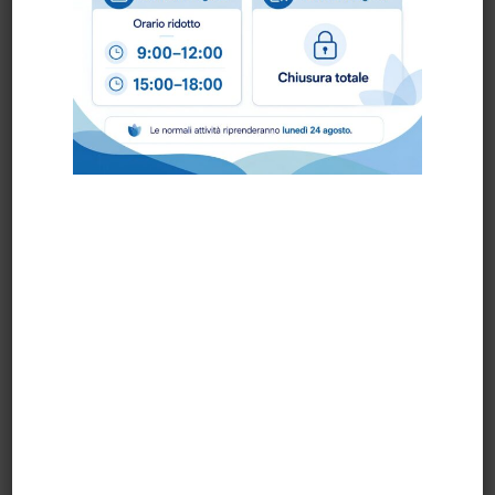
PRONTA CONSEGNA
MANICO IN
MANICO IN
ALLUMINIO
ALLUMINIO
1300x25mm
1500x25mm
art.49803
ART.15032