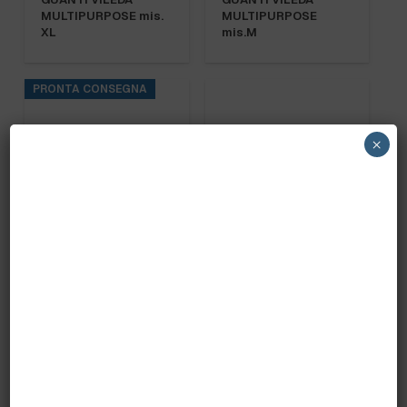
MULTIPURPOSE mis.
MULTIPURPOSE
XL
mis.M
PRONTA CONSEGNA
×
MANICO 1300x32mm.
MANICO 1500x32mm.
art. 49813
art. 50321
PRONTA CONSEGNA
PRONTA CONSEGNA