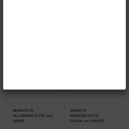
MANICO IN
MANICO IN
ALLUMINIO
ALLUMINIO
300x25mm art.49801
800x25mm
art.49802
MANICO IN
MANICO
ALLUMINIO E PVC art.
MONOBLOCCO
49812
130cm. art.49903