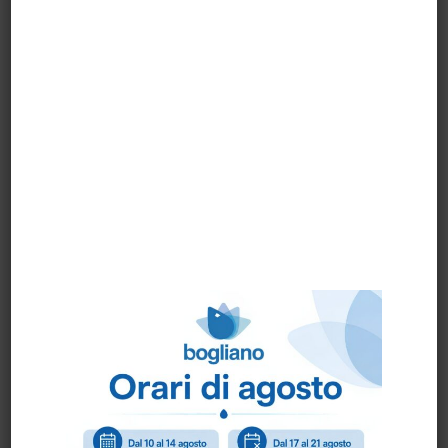
MANICO ALLUMINIO A
MANICO ALLUMINIO
VITE CM.150
ANODIZZ. C/FORO
CM.140
PRONTA CONSEGNA
MANICO ALLUMINIO
MANICO ALLUMINIO
ANODIZZ. C/FORO
IGEAX cm.130
CM.150 ART.72601
mm.23,5 art.1035