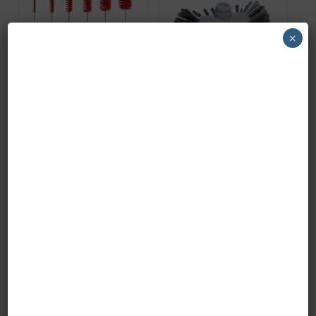
×
SCOVOLO PER
SCOVOLO PER
BOTTIGLIE
TANICHE art. 15025
60x150x500
art.10759