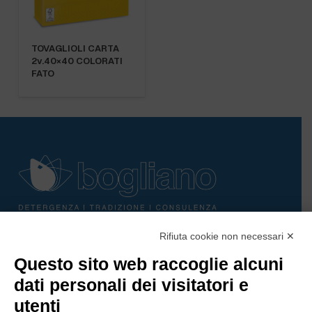
TOVAGLIOLI CARTA
2v.40×40 COLORATI
FATO
Rifiuta cookie non necessari ✕
Bogliano Srl
Questo sito web raccoglie alcuni
Strada Statale 231 Alba-Bra
Borgo San Martino 44, 12060 Pocapaglia CN
dati personali dei visitatori e
utenti