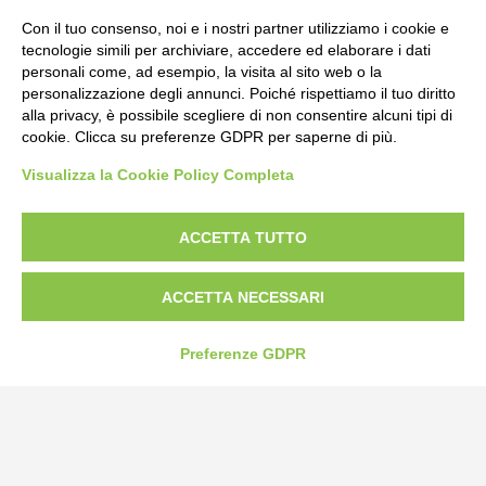
Tel:
0172-478161
Fax: 0172-487399
Con il tuo consenso, noi e i nostri partner utilizziamo i cookie e
tecnologie simili per archiviare, accedere ed elaborare i dati
personali come, ad esempio, la visita al sito web o la
info@bogliano.it
personalizzazione degli annunci. Poiché rispettiamo il tuo diritto
alla privacy, è possibile scegliere di non consentire alcuni tipi di
Privacy Policy
cookie. Clicca su preferenze GDPR per saperne di più.
Cookie Policy
Visualizza la Cookie Policy Completa
Modifica preferenze cookie
P.IVA 00959440041
ACCETTA TUTTO
ACCETTA NECESSARI
Preferenze GDPR