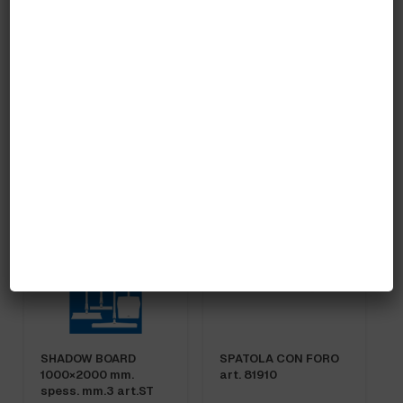
SESSOLA CODICE
SESSOLA CODICE
COLORE GR.500 FBK
COLORE GR.750 FBK
art.15105
art.15106
SHADOW BOARD
SPATOLA CON FORO
1000×2000 mm.
art. 81910
spess. mm.3 art.ST