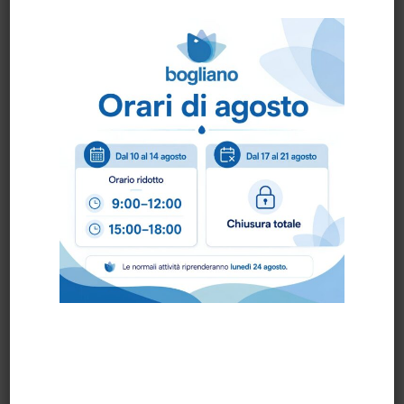
SCOVOLO PER
SECCHIO 15 lt. art.
TANICHE art. 15026
80101
SECCHIO lt. 9 art.
SESSOLA CODICE
80102 WIRFLY
COLORE GR.1000 FBK
art.15107