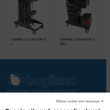
CARRELLO IDEATOP C
CARRELLO IDEATOP C
1
112.2
Rifiuta cookie non necessari ✕
Bogliano Srl