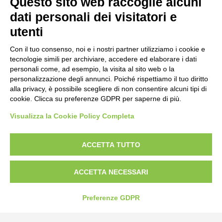
Questo sito web raccoglie alcuni
Strada Statale 231 Alba-Bra
Borgo San Martino 44, 12060 Pocapaglia CN
dati personali dei visitatori e
utenti
Tel:
0172-478161
Fax: 0172-487399
Con il tuo consenso, noi e i nostri partner utilizziamo i cookie e
tecnologie simili per archiviare, accedere ed elaborare i dati
personali come, ad esempio, la visita al sito web o la
info@bogliano.it
personalizzazione degli annunci. Poiché rispettiamo il tuo diritto
alla privacy, è possibile scegliere di non consentire alcuni tipi di
Privacy Policy
cookie. Clicca su preferenze GDPR per saperne di più.
Cookie Policy
Visualizza la Cookie Policy Completa
Modifica preferenze cookie
P.IVA 00959440041
ACCETTA TUTTO
ACCETTA NECESSARI
Preferenze GDPR