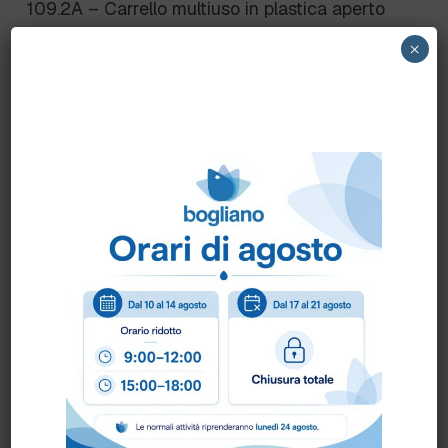
109.2A – Carrello multiuso in plastica aperto
×
Scheda Tecnica
Come ordinare?
Puoi ordinare chiamando al
0172 478161
oppure
scrivendo una mail a
info@bogliano.it
.
Per ogni informazione siamo a disposizione.
CAM:
CAM
,
CLASSICO
,
GENERICA