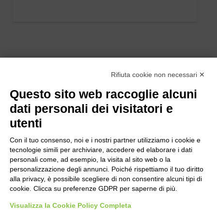
Rifiuta cookie non necessari ✕
Questo sito web raccoglie alcuni
dati personali dei visitatori e
utenti
Con il tuo consenso, noi e i nostri partner utilizziamo i cookie e
tecnologie simili per archiviare, accedere ed elaborare i dati
personali come, ad esempio, la visita al sito web o la
personalizzazione degli annunci. Poiché rispettiamo il tuo diritto
alla privacy, è possibile scegliere di non consentire alcuni tipi di
cookie. Clicca su preferenze GDPR per saperne di più.
Bogliano Srl
Strada Statale 231 Alba-Bra
Visualizza la Cookie Policy Completa
Borgo San Martino 44, 12060 Pocapaglia CN