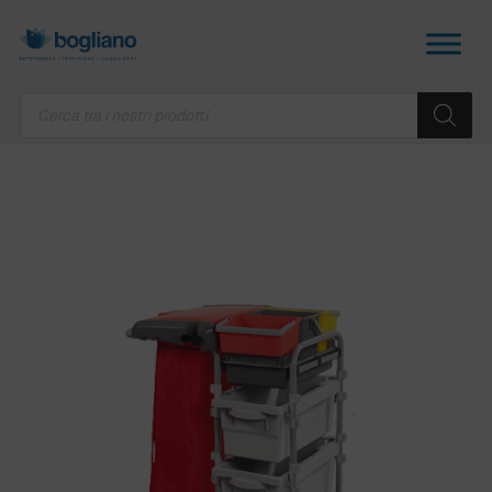
Products
search