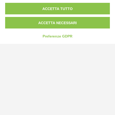
ACCETTA TUTTO
Tel:
0172-478161
Fax: 0172-487399
ACCETTA NECESSARI
info@bogliano.it
Preferenze GDPR
Privacy Policy
Cookie Policy
Modifica preferenze cookie
P.IVA 00959440041
credits