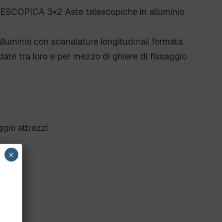
COPICA 3×2 Aste telescopiche in alluminio
lluminio con scanalature longitudinali formata
date tra loro e per mezzo di ghiere di fissaggio
gio attrezzi
×