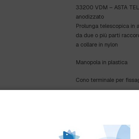
33200 VDM – ASTA TELES
anodizzato
Prolunga telescopica in a
da due o più parti raccor
a collare in nylon
Manopola in plastica
Cono terminale per fissag
Diametro tubo 26 mm
Spessore tubo 1,5 mm
Scheda Tecnica