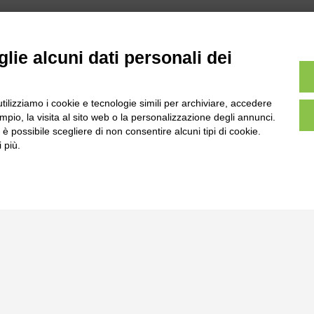
lie alcuni dati personali dei
utilizziamo i cookie e tecnologie simili per archiviare, accedere
pio, la visita al sito web o la personalizzazione degli annunci.
, è possibile scegliere di non consentire alcuni tipi di cookie.
l
 più.
Tel:
0172-478161
ale 231 Alba-Bra
Fax: 0172-487399
Martino 44, 12060
 CN
info@bogliano.it