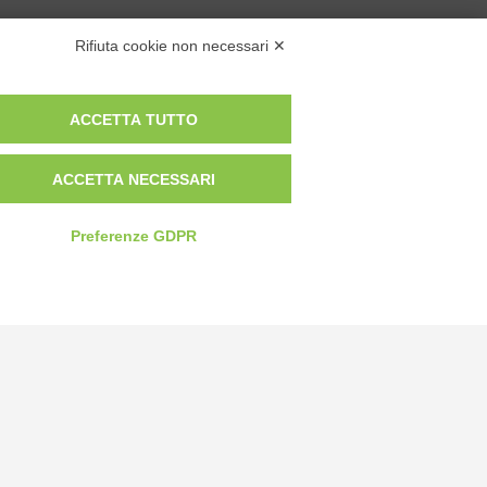
SCOPA CLEO
Rifiuta cookie non necessari ✕
ACCETTA TUTTO
ACCETTA NECESSARI
Privacy Policy
Preferenze GDPR
Cookie Policy
Modifica preferenze cookie
P.IVA 00959440041