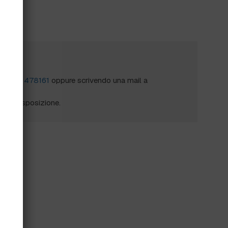
?
al
0172 478161
oppure scrivendo una mail a
mo a disposizione.