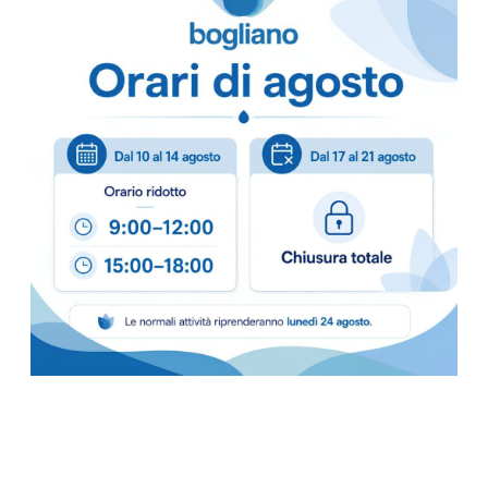
Come ordinare
Puoi ordinare chiamando 
info@bogliano.it
.
Per ogni informazione sia