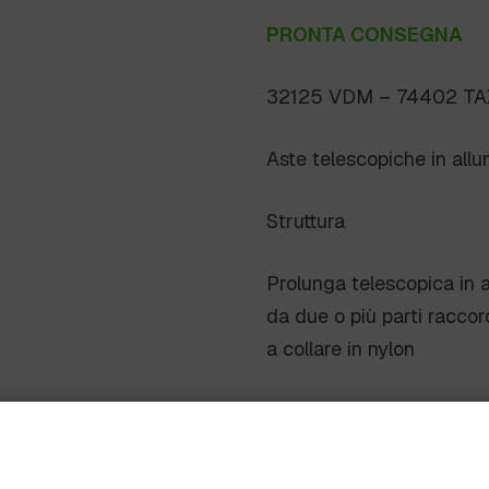
PRONTA CONSEGNA
32125 VDM – 74402 TA
Aste telescopiche in allu
Struttura
Prolunga telescopica in a
da due o più parti raccor
a collare in nylon
Manopola in plastica
Cono terminale per fissag