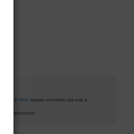
?
al
0172 478161
oppure scrivendo una mail a
mo a disposizione.