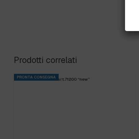
Prodotti correlati
PRONTA CONSEGNA
FRANGIA SOFT SR art.71200 “new”