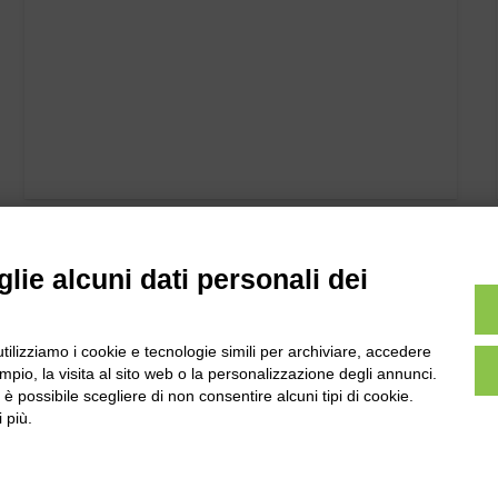
lie alcuni dati personali dei
utilizziamo i cookie e tecnologie simili per archiviare, accedere
pio, la visita al sito web o la personalizzazione degli annunci.
, è possibile scegliere di non consentire alcuni tipi di cookie.
 più.
l
Tel:
0172-478161
ale 231 Alba-Bra
Fax: 0172-487399
Martino 44, 12060