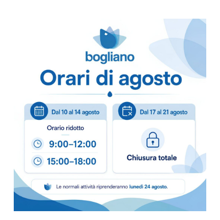
Diametro tubo 26 mm
Spessore tubo 1,5 mm
Scheda Tecnica
Come ordinare
Puoi ordinare chiamando 
info@bogliano.it
.
Per ogni informazione sia