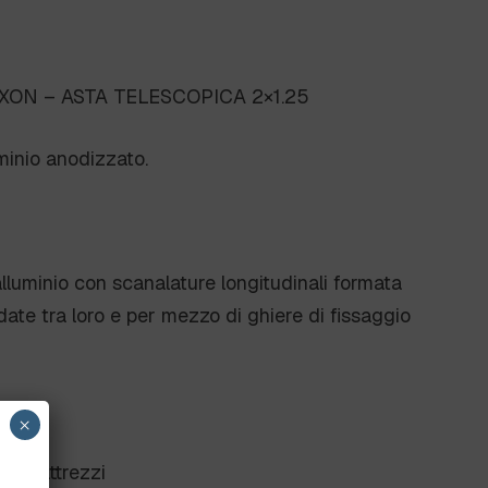
XON – ASTA TELESCOPICA 2×1.25
minio anodizzato.
lluminio con scanalature longitudinali formata
date tra loro e per mezzo di ghiere di fissaggio
×
gio attrezzi