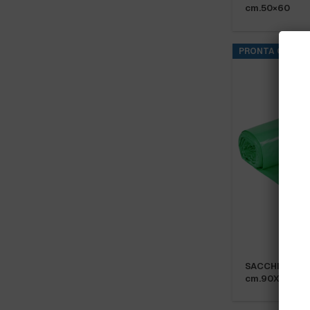
cm.50×60
PRONTA CONSE
SACCHI VERDI 
cm.90X120