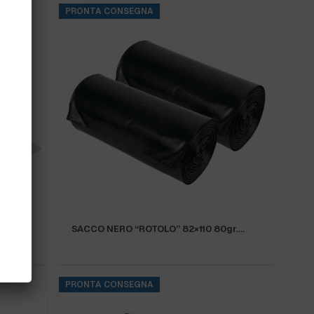
PRONTA CONSEGNA
 IN…
SACCO NERO “ROTOLO” 82×110 80gr.…
PRONTA CONSEGNA