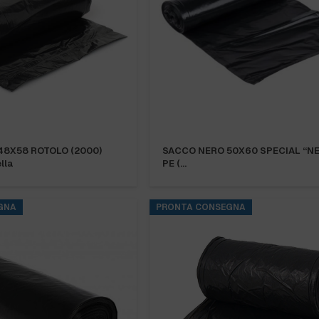
48X58 ROTOLO (2000)
SACCO NERO 50X60 SPECIAL “NE
lla
PE (…
GNA
PRONTA CONSEGNA