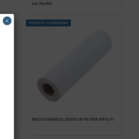
cm.70×110
×
PRONTA CONSEGNA
EW”
SACCO BIANCO 35X50 IN PE PER RIFIUTI