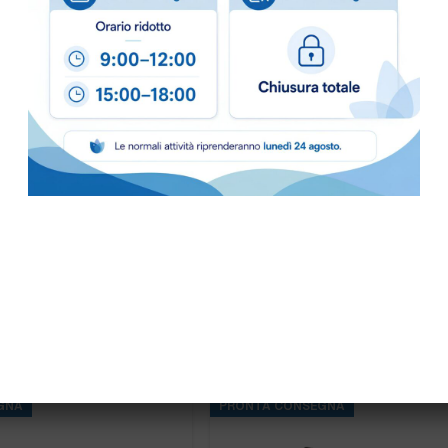
GNA
PRONTA CONSEGNA
50X60 12gr.”NEW” IN PE
SACCO COLOR.72×110 55gr. “NEW”
GNA
PRONTA CONSEGNA