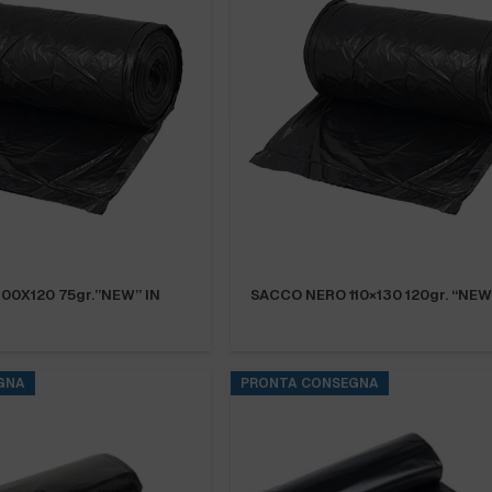
00X120 75gr.”NEW” IN
SACCO NERO 110×130 120gr. “NEW
GNA
PRONTA CONSEGNA