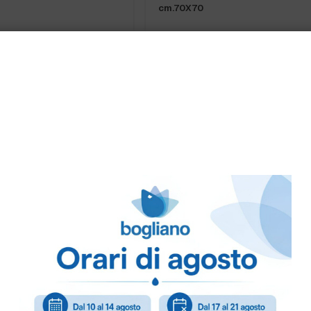
cm.70X70
GNA
PRONTA CONSEGNA
BIOD.in MATER-BI GR.80
SACCO AZZURRO 60X80 25gr.”N
(NICMA)…