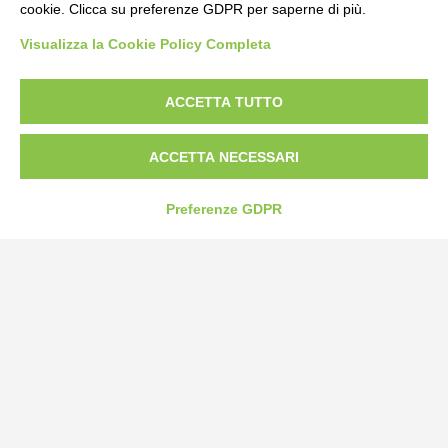
cookie. Clicca su preferenze GDPR per saperne di più.
Bogliano Srl
Visualizza la Cookie Policy Completa
Strada Statale 231 Alba-Bra
Borgo San Martino 44, 12060 Pocapaglia CN
ACCETTA TUTTO
Tel:
0172-478161
Fax: 0172-487399
ACCETTA NECESSARI
info@bogliano.it
Preferenze GDPR
Privacy Policy
Cookie Policy
Modifica preferenze cookie
P.IVA 00959440041