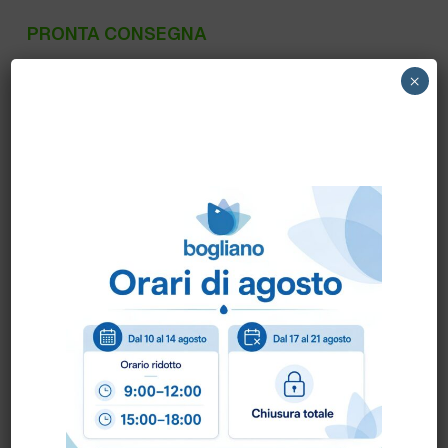
PRONTA CONSEGNA
SH30BE500 PHARMABAG – BORSA
×
SHOPPER BIO MATER GRANDE
Scheda Tecnica
Come ordinare?
Puoi ordinare chiamando al
0172 478161
oppure
scrivendo una mail a
info@bogliano.it
.
Per ogni informazione siamo a disposizione.