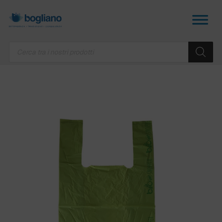
Products
search