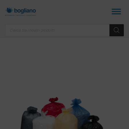
Products
search