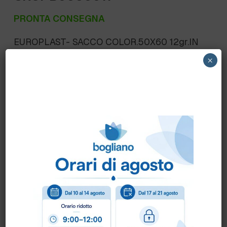
PRONTA CONSEGNA
EUROPLAST- SACCO COLOR.50X60 12gr.IN
PE PER RIFIUTI – BANCALE 48 SCATOLE DA
×
1000 PZ. – 25 SACCHI X 40 ROTOLI
Scheda Tecnica
Come ordinare?
Puoi ordinare chiamando al
0172 478161
oppure
scrivendo una mail a
info@bogliano.it
.
Per ogni informazione siamo a disposizione.
COLORE:
AZZURRO
,
BIANCO
,
GENERICA
,