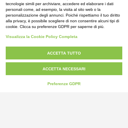
tecnologie simili per archiviare, accedere ed elaborare i dati
personali come, ad esempio, la visita al sito web o la
personalizzazione degli annunci. Poiché rispettiamo il tuo diritto
alla privacy, è possibile scegliere di non consentire alcuni tipi di
cookie. Clicca su preferenze GDPR per saperne di più.
Bogliano Srl
Visualizza la Cookie Policy Completa
Strada Statale 231 Alba-Bra
Borgo San Martino 44, 12060 Pocapaglia CN
ACCETTA TUTTO
Tel:
0172-478161
ACCETTA NECESSARI
Fax: 0172-487399
info@bogliano.it
Preferenze GDPR
Privacy Policy
Cookie Policy
Modifica preferenze cookie
P.IVA 00959440041