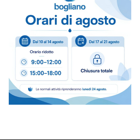
Come ordinare
Puoi ordinare chiamando 
info@bogliano.it
.
Per ogni informazione sia