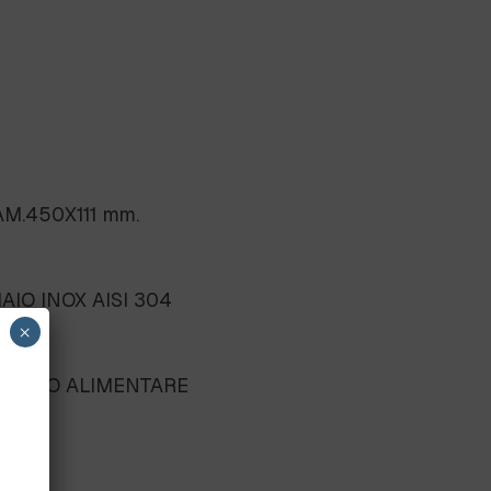
M.450X111 mm.
AIO INOX AISI 304
×
AMBITO ALIMENTARE