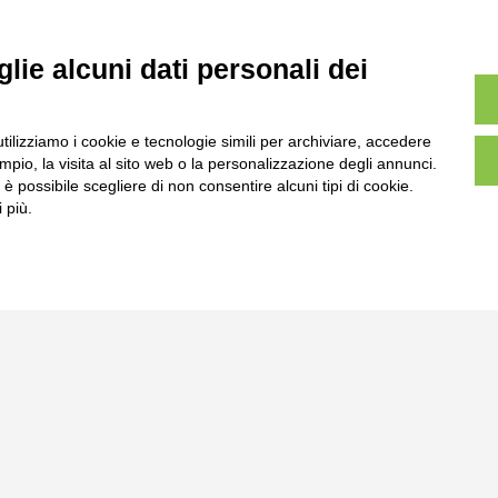
lie alcuni dati personali dei
utilizziamo i cookie e tecnologie simili per archiviare, accedere
pio, la visita al sito web o la personalizzazione degli annunci.
, è possibile scegliere di non consentire alcuni tipi di cookie.
l
Tel:
0172-478161
 più.
ale 231 Alba-Bra
Fax: 0172-487399
Martino 44, 12060
 CN
info@bogliano.it
credits