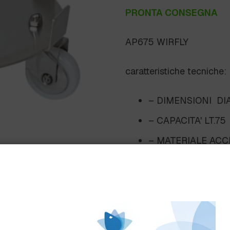
PRONTA CONSEGNA
AP675 WIRFLY
caratteristiche tecniche:
– DIMENSIONI DIA
– CAPACITA' LT.75
– MATERIALE ACCI
– PESO 5 KG.
– INDICATO PER 
Scheda Tecnica