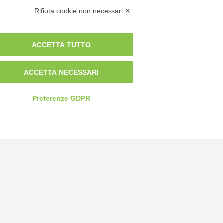
Rifiuta cookie non necessari ✕
ACCETTA TUTTO
ACCETTA NECESSARI
Privacy Policy
Preferenze GDPR
Cookie Policy
Modifica preferenze cookie
P.IVA 00959440041