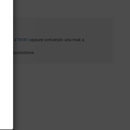
?
al
0172 478161
oppure scrivendo una mail a
mo a disposizione.