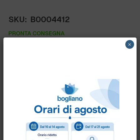
SKU:
B0004412
PRONTA CONSEGNA
×
SOSTITUISCE 30331 – 30331M SOCIM –
GUANTO FIORE BOVINO BIANCO BORDATO
ART.30331M paio
Scheda Tecnica
Come ordinare?
Puoi ordinare chiamando al
0172 478161
oppure
scrivendo una mail a
info@bogliano.it
.
Per ogni informazione siamo a disposizione.