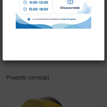
TAGLIE SPECIALI GUANTI:
10
,
11
,
7
,
8
,
9
,
GENERICA
Prodotti correlati