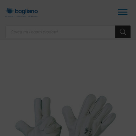
Products
search