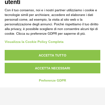
utenti
Con il tuo consenso, noi e i nostri partner utilizziamo i cookie e
tecnologie simili per archiviare, accedere ed elaborare i dati
personali come, ad esempio, la visita al sito web o la
personalizzazione degli annunci. Poiché rispettiamo il tuo diritto
alla privacy, è possibile scegliere di non consentire alcuni tipi di
cookie. Clicca su preferenze GDPR per saperne di più.
Visualizza la Cookie Policy Completa
Bogliano Srl
Strada Statale 231 Alba-Bra
ACCETTA TUTTO
Borgo San Martino 44, 12060 Pocapaglia CN
ACCETTA NECESSARI
Tel:
0172-478161
Fax: 0172-487399
Preferenze GDPR
info@bogliano.it
Privacy Policy
Cookie Policy