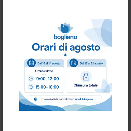
BOVINO BIANCO
FREEDOM paio
BORDATO
ART.30331M paio
PRONTA CONSEGNA
PRONTA CONSEGNA
GUANTO MAXI NYLON
GUANTO SPALMATO
paio
NITRILE ART.3094NT
paio
PRONTA CONSEGNA
PRONTA CONSEGNA