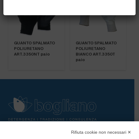
GUANTO SPALMATO
GUANTO SPALMATO
POLIURETANO
POLIURETANO
ART.3350NT paio
BIANCO ART.3350T
paio
Rifiuta cookie non necessari ✕
Bogliano Srl