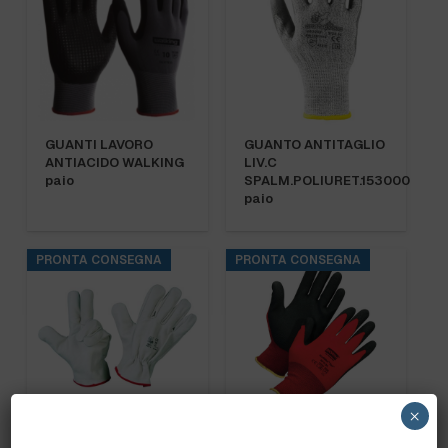
GUANTI LAVORO
GUANTO ANTITAGLIO
ANTIACIDO WALKING
LIV.C
paio
SPALM.POLIURET.153000
paio
PRONTA CONSEGNA
PRONTA CONSEGNA
×
GUANTO FIORE
GUANTO MAXI