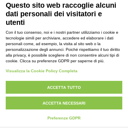
Questo sito web raccoglie alcuni
Strada Statale 231 Alba-Bra
Borgo San Martino 44, 12060 Pocapaglia CN
dati personali dei visitatori e
utenti
Tel:
0172-478161
Fax: 0172-487399
Con il tuo consenso, noi e i nostri partner utilizziamo i cookie e
tecnologie simili per archiviare, accedere ed elaborare i dati
personali come, ad esempio, la visita al sito web o la
info@bogliano.it
personalizzazione degli annunci. Poiché rispettiamo il tuo diritto
alla privacy, è possibile scegliere di non consentire alcuni tipi di
Privacy Policy
cookie. Clicca su preferenze GDPR per saperne di più.
Cookie Policy
Visualizza la Cookie Policy Completa
Modifica preferenze cookie
P.IVA 00959440041
ACCETTA TUTTO
ACCETTA NECESSARI
Preferenze GDPR