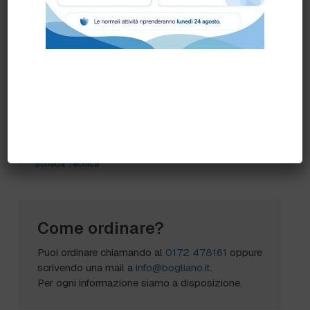
MANIPOLAZIONE CIBI (non adatto alla
manipolazione di grassi alimentari)
CERTIFICATO CONTRO VIRUS BATTERI
E FUNGHI (test di permeazione EN374
2:2014)
Scheda Tecnica
Come ordinare?
Puoi ordinare chiamando al
0172 478161
oppure
scrivendo una mail a
info@bogliano.it
.
Per ogni informazione siamo a disposizione.