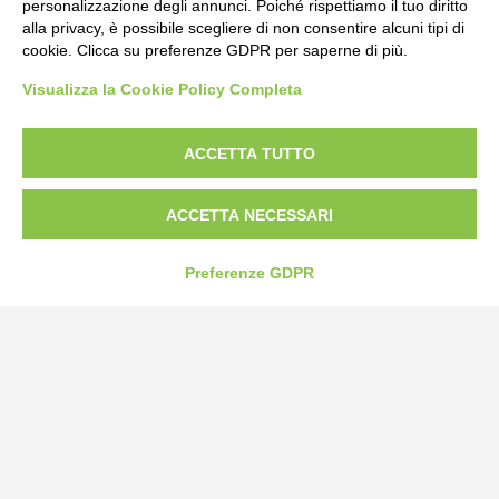
personalizzazione degli annunci. Poiché rispettiamo il tuo diritto
alla privacy, è possibile scegliere di non consentire alcuni tipi di
cookie. Clicca su preferenze GDPR per saperne di più.
Visualizza la Cookie Policy Completa
ACCETTA TUTTO
ACCETTA NECESSARI
Bogliano Srl
Strada Statale 231 Alba-Bra
Preferenze GDPR
Borgo San Martino 44, 12060 Pocapaglia CN
Tel:
0172-478161
Fax: 0172-487399
info@bogliano.it
Privacy Policy