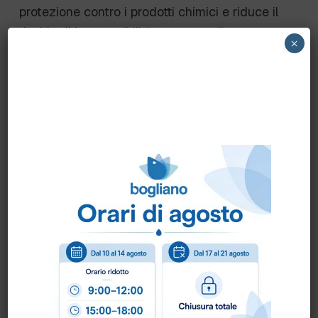
protezione contro i prodotti chimici e riduce il
rischio di ipersensibilità attraverso il processo
×
di clorinazione interno. Particolarmente adatto
per pulizie profonde e lavori specifici.
caratteristiche tecniche:
GUANTI IN GOMMA NATURALE CON
RIVESTIMENTO NEOPRENE
INTERNO FLOCCATURA IN COTONE
PER PREVENIRE ALLERGIE
LUNGHEZZA 32 CM.
ALTA RESISTENZE AI DETERGENTI
EN374
UTILIZZO ANCHE PER LA