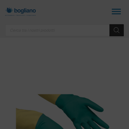
Products
search