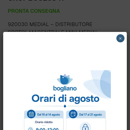
PRONTA CONSEGNA
920030 MEDIAL – DISTRIBUTORE
SROTOLAM.CENTRALE MINI MEDIAL
×
STILECO – Ingombro altezza 285 mm. x
profondità 150 mm. x larghezza 140 mm. –
Base e cover in ABS 100% riciclato –
Diametro max. rotolo vers. MINI: diam.120 mm.
Scheda Tecnica
Come ordinare?
Puoi ordinare chiamando al
0172 478161
oppure
scrivendo una mail a
info@bogliano.it
.