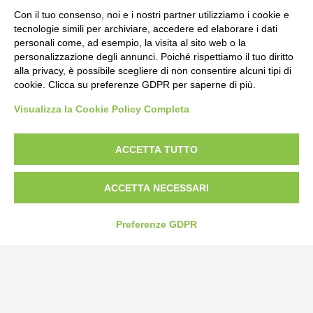
Con il tuo consenso, noi e i nostri partner utilizziamo i cookie e
tecnologie simili per archiviare, accedere ed elaborare i dati
personali come, ad esempio, la visita al sito web o la
personalizzazione degli annunci. Poiché rispettiamo il tuo diritto
alla privacy, è possibile scegliere di non consentire alcuni tipi di
cookie. Clicca su preferenze GDPR per saperne di più.
Visualizza la Cookie Policy Completa
Bogliano Srl
Strada Statale 231 Alba-Bra
Borgo San Martino 44, 12060 Pocapaglia CN
ACCETTA TUTTO
Tel:
0172-478161
ACCETTA NECESSARI
Fax: 0172-487399
info@bogliano.it
Preferenze GDPR
Privacy Policy
Cookie Policy
Modifica preferenze cookie