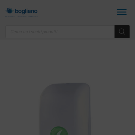
Products
search