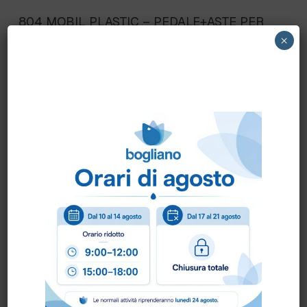
804 MOBIL PLASTIC – PEDALE+ASTE PER
BIDONE LT.80 “CENTO” (art.80CO-GIA) (80)
×
Scheda Tecnica
Come ordinare?
Puoi ordinare chiamando al
0172 478161
oppure
scrivendo una mail a
info@bogliano.it
.
Per ogni informazione siamo a disposizione.