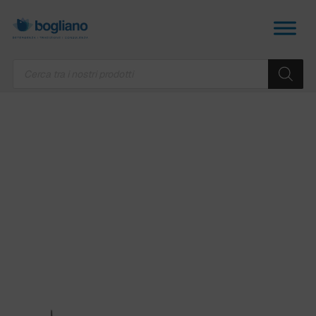
Products
search