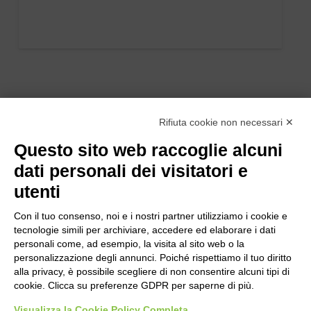
Rifiuta cookie non necessari ✕
Questo sito web raccoglie alcuni
dati personali dei visitatori e
utenti
Con il tuo consenso, noi e i nostri partner utilizziamo i cookie e
tecnologie simili per archiviare, accedere ed elaborare i dati
personali come, ad esempio, la visita al sito web o la
personalizzazione degli annunci. Poiché rispettiamo il tuo diritto
alla privacy, è possibile scegliere di non consentire alcuni tipi di
cookie. Clicca su preferenze GDPR per saperne di più.
Bogliano Srl
Strada Statale 231 Alba-Bra
Visualizza la Cookie Policy Completa