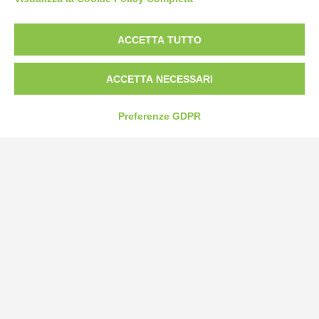
Borgo San Martino 44, 12060 Pocapaglia CN
ACCETTA TUTTO
Tel:
0172-478161
Fax: 0172-487399
ACCETTA NECESSARI
info@bogliano.it
Preferenze GDPR
Privacy Policy
Cookie Policy
Modifica preferenze cookie
P.IVA 00959440041
credits