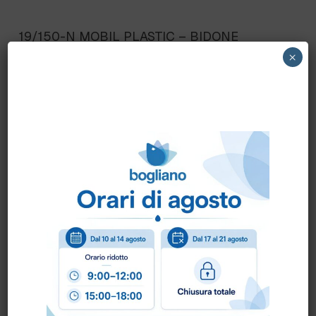
19/150-N MOBIL PLASTIC – BIDONE
INDUSTRIALE ALIMENTARE lt.150
×
s/coperchio
Scheda Tecnica
Come ordinare?
Puoi ordinare chiamando al
0172 478161
oppure
scrivendo una mail a
info@bogliano.it
.
Per ogni informazione siamo a disposizione.