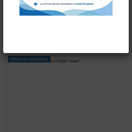
Prodotti correlati
PRONTA CONSEGNA
FRANGIA SOFT SR art.71200 “new”