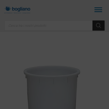
Products
search