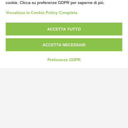
cookie. Clicca su preferenze GDPR per saperne di più.
Bogliano Srl
Visualizza la Cookie Policy Completa
Strada Statale 231 Alba-Bra
Borgo San Martino 44, 12060 Pocapaglia CN
ACCETTA TUTTO
Tel:
0172-478161
Fax: 0172-487399
ACCETTA NECESSARI
info@bogliano.it
Preferenze GDPR
Privacy Policy
Cookie Policy
Modifica preferenze cookie
P.IVA 00959440041