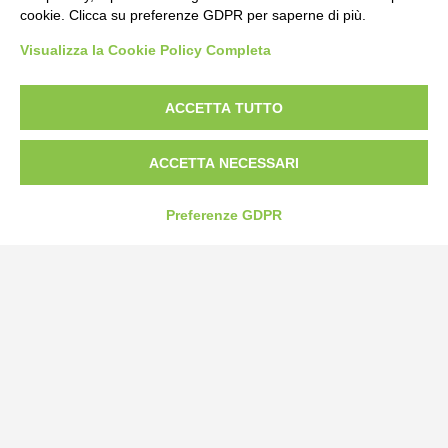
cookie. Clicca su preferenze GDPR per saperne di più.
Bogliano Srl
Visualizza la Cookie Policy Completa
Strada Statale 231 Alba-Bra
Borgo San Martino 44, 12060 Pocapaglia CN
ACCETTA TUTTO
Tel:
0172-478161
Fax: 0172-487399
ACCETTA NECESSARI
info@bogliano.it
Preferenze GDPR
Privacy Policy
Cookie Policy
Modifica preferenze cookie
P.IVA 00959440041