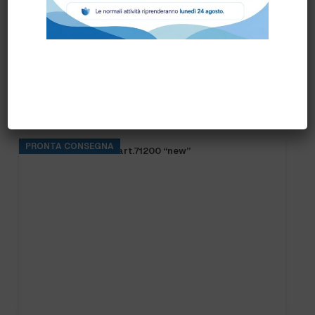
Prodotti correlati
PRONTA CONSEGNA
FRANGIA SOFT SR art.71200 “new”