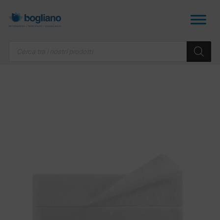
Products
search