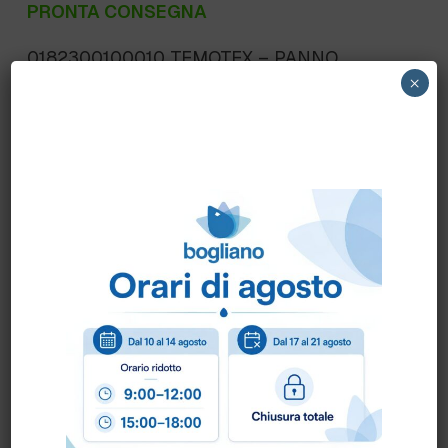
PRONTA CONSEGNA
0182300100010 TEMOTEX – PANNO
×
IMPREGNATO “SUPER” 30X100 cm. cf.50
pezzi
Scheda Tecnica
Come ordinare?
Puoi ordinare chiamando al
0172 478161
oppure
scrivendo una mail a
info@bogliano.it
.
Per ogni informazione siamo a disposizione.