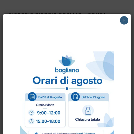
51000812 GIORGIO BORMAC – SONDA
×
TERMOCOPPIA 3K 1200 art. 51000812
Scheda Tecnica
Come ordinare?
Puoi ordinare chiamando al
0172 478161
oppure
scrivendo una mail a
info@bogliano.it
.
Per ogni informazione siamo a disposizione.