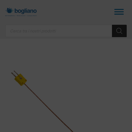
Products
search