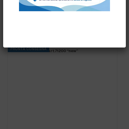
Prodotti correlati
PRONTA CONSEGNA
FRANGIA SOFT SR art.71200 “new”