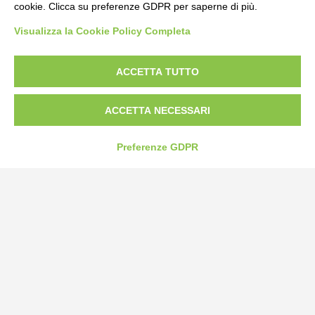
cookie. Clicca su preferenze GDPR per saperne di più.
Bogliano Srl
Visualizza la Cookie Policy Completa
Strada Statale 231 Alba-Bra
Borgo San Martino 44, 12060 Pocapaglia CN
ACCETTA TUTTO
Tel:
0172-478161
Fax: 0172-487399
ACCETTA NECESSARI
info@bogliano.it
Preferenze GDPR
Privacy Policy
Cookie Policy
Modifica preferenze cookie
P.IVA 00959440041