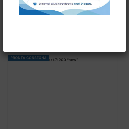
Prodotti correlati
PRONTA CONSEGNA
FRANGIA SOFT SR art.71200 “new”