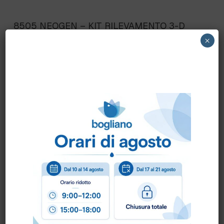
8505 NEOGEN – KIT RILEVAMENTO 3-D
ALLERGENI GLUTINE cf.10pz 8505 –
×
REVEAL 3-D GLUTEN TEST cf.10 pz.
Scheda Sicurezza
Scheda Tecnica
Come ordinare?
Puoi ordinare chiamando al
0172 478161
oppure
scrivendo una mail a
info@bogliano.it
.
Per ogni informazione siamo a disposizione.