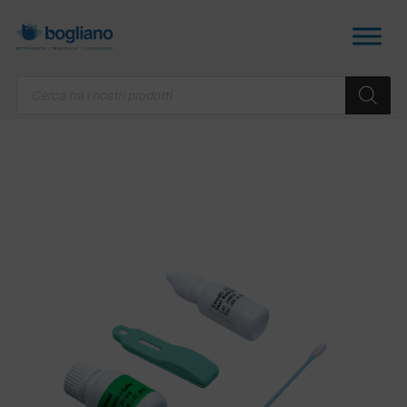
Products
search