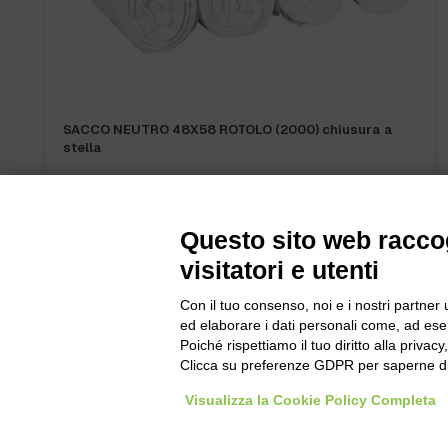
SACCO NEUTRO 48X58 ROTOLO (2000) chiusura a
stella
Questo sito web raccog
visitatori e utenti
Con il tuo consenso, noi e i nostri partner 
Bogliano Sr
ed elaborare i dati personali come, ad esem
Strada Stat
Poiché rispettiamo il tuo diritto alla privacy
Borgo San 
Clicca su preferenze GDPR per saperne di
Pocapaglia
Visualizza la Cookie Policy Completa