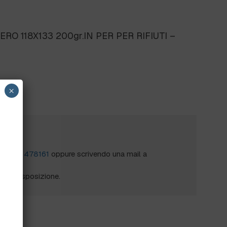
O 118X133 200gr.IN PER PER RIFIUTI –
×
?
al
0172 478161
oppure scrivendo una mail a
mo a disposizione.