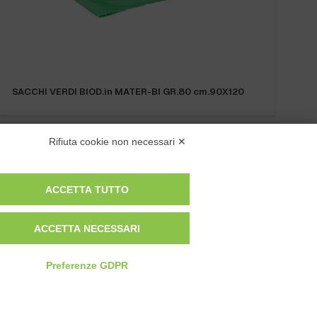
SACCHI VERDI BIOD.in MATER-BI GR.80 cm.90X120
Rifiuta cookie non necessari ✕
ACCETTA TUTTO
Privacy Policy
ACCETTA NECESSARI
Cookie Policy
Modifica preferenze cookie
Preferenze GDPR
P.IVA 00959440041