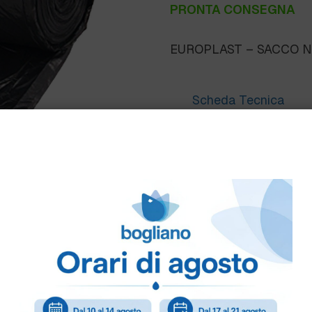
PRONTA CONSEGNA
EUROPLAST – SACCO NER
Scheda Tecnica
Come ordinare
Puoi ordinare chiamando 
info@bogliano.it
.
Per ogni informazione sia