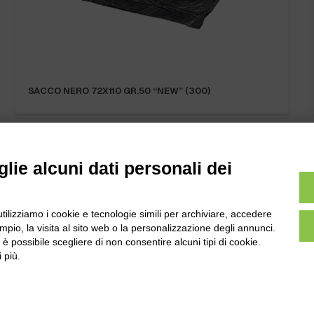
SACCO NERO 72X110 GR.50 “NEW” (300)
lie alcuni dati personali dei
utilizziamo i cookie e tecnologie simili per archiviare, accedere
l
Tel:
0172-478161
pio, la visita al sito web o la personalizzazione degli annunci.
ale 231 Alba-Bra
Fax: 0172-487399
, è possibile scegliere di non consentire alcuni tipi di cookie.
Martino 44, 12060
 più.
 CN
info@bogliano.it