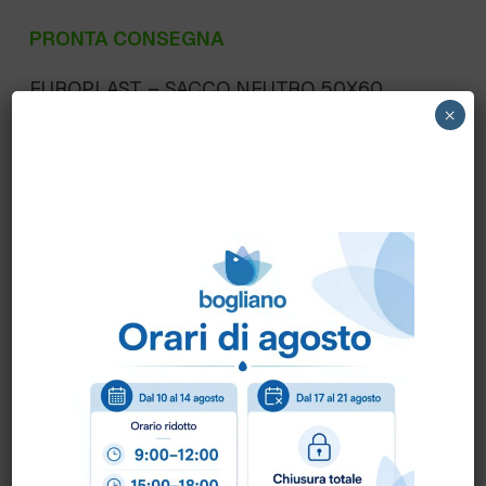
PRONTA CONSEGNA
EUROPLAST – SACCO NEUTRO 50X60
×
SPECIAL 12gr.”NEW” PER RIFIUTI –
BANCALE 48 SCATOLE DA 1000 PEZZI – 25
SACCHI X 40 ROTOLI
Scheda Tecnica
Come ordinare?
Puoi ordinare chiamando al
0172 478161
oppure
scrivendo una mail a
info@bogliano.it
.
Per ogni informazione siamo a disposizione.