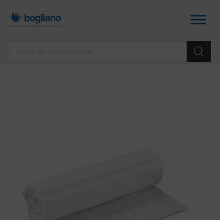
Products
search