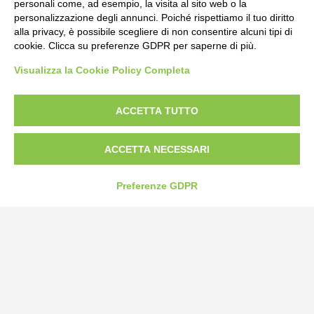
personali come, ad esempio, la visita al sito web o la
personalizzazione degli annunci. Poiché rispettiamo il tuo diritto
alla privacy, è possibile scegliere di non consentire alcuni tipi di
cookie. Clicca su preferenze GDPR per saperne di più.
Bogliano Srl
Visualizza la Cookie Policy Completa
Strada Statale 231 Alba-Bra
Borgo San Martino 44, 12060 Pocapaglia CN
ACCETTA TUTTO
Tel:
0172-478161
Fax: 0172-487399
ACCETTA NECESSARI
info@bogliano.it
Preferenze GDPR
Privacy Policy
Cookie Policy
Modifica preferenze cookie
P.IVA 00959440041