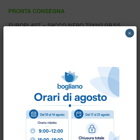
PRONTA CONSEGNA
EUROPLAST – SACCO NERO 72X110 GR.55
×
(confezionato da 300 pz.) N.20 ROTOLI DA 15
PEZZI – BANCALE DA 40 SCATOLE DA 300
PEZZI
Scheda Tecnica
Come ordinare?
Puoi ordinare chiamando al
0172 478161
oppure
scrivendo una mail a
info@bogliano.it
.
Per ogni informazione siamo a disposizione.