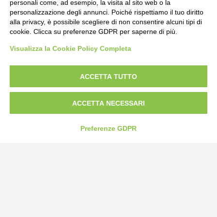
personali come, ad esempio, la visita al sito web o la
personalizzazione degli annunci. Poiché rispettiamo il tuo diritto
alla privacy, è possibile scegliere di non consentire alcuni tipi di
cookie. Clicca su preferenze GDPR per saperne di più.
Bogliano Srl
Visualizza la Cookie Policy Completa
Strada Statale 231 Alba-Bra
Borgo San Martino 44, 12060 Pocapaglia CN
ACCETTA TUTTO
Tel:
0172-478161
Fax: 0172-487399
ACCETTA NECESSARI
info@bogliano.it
Preferenze GDPR
Privacy Policy
Cookie Policy
Modifica preferenze cookie
P.IVA 00959440041