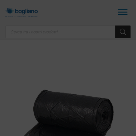
Products
search