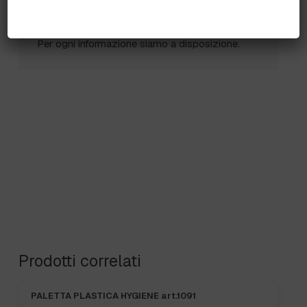
Puoi ordinare chiamando al
0172 478161
oppure
scrivendo una mail a
info@bogliano.it
.
Per ogni informazione siamo a disposizione.
Prodotti correlati
PALETTA PLASTICA HYGIENE art.1091