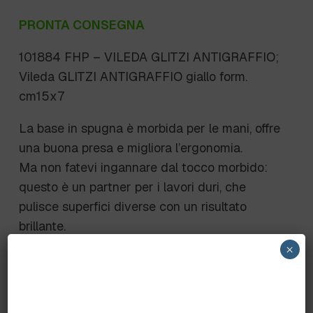
PRONTA CONSEGNA
101884 FHP – VILEDA GLITZI ANTIGRAFFIO;
Vileda GLITZI ANTIGRAFFIO giallo form.
cm15x7
La base in spugna è morbida per le mani, offre
una buona presa e migliora l’ergonomia.
Ma non fatevi ingannare dal tocco morbido:
questo è un partner per i lavori duri, che
pulisce superfici diverse con un risultato
brillante.
×
Glitzi Antigraffio
Spugna in poliuretano accoppiata ad abrasivo,
pulisce senza graffiare le superfici sensibili,