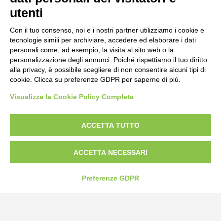
utenti
Con il tuo consenso, noi e i nostri partner utilizziamo i cookie e
tecnologie simili per archiviare, accedere ed elaborare i dati
personali come, ad esempio, la visita al sito web o la
personalizzazione degli annunci. Poiché rispettiamo il tuo diritto
alla privacy, è possibile scegliere di non consentire alcuni tipi di
cookie. Clicca su preferenze GDPR per saperne di più.
Visualizza la Cookie Policy Completa
ACCETTA TUTTO
Bogliano Srl
Strada Statale 231 Alba-Bra
ACCETTA NECESSARI
Borgo San Martino 44, 12060 Pocapaglia CN
Preferenze GDPR
Tel:
0172-478161
Fax: 0172-487399
info@bogliano.it