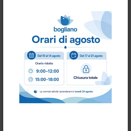
con un tocco morbido per le proprie mani.
**Igiene & sicurezza**
Grazie alla codifica colori, è possibile pulire
conformemente agli standard di igiene,
rispettando i principi HACCP.
**Materiale**
Spugna: ?100% Poliuretano
Abrasivo: ?60% Acrilico, ?40%
Poliammiden101884 FHP
Scheda Tecnica
Come ordinare?