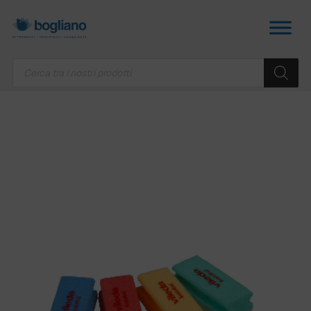
Products
search