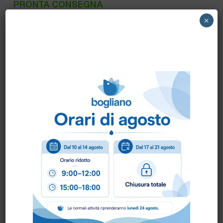
PRONTA CONSEGNA
×
31080 VDM – IMPUGNATURA TERGIVETRO
SNODATO
Come ordinare?
Puoi ordinare chiamando al
0172 478161
oppure
scrivendo una mail a
info@bogliano.it
.
Per ogni informazione siamo a disposizione.