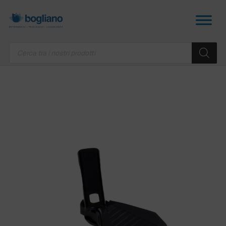
Products
search