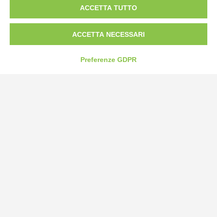
ACCETTA TUTTO
Tel:
0172-478161
Fax: 0172-487399
ACCETTA NECESSARI
info@bogliano.it
Preferenze GDPR
Privacy Policy
Cookie Policy
Modifica preferenze cookie
P.IVA 00959440041
credits