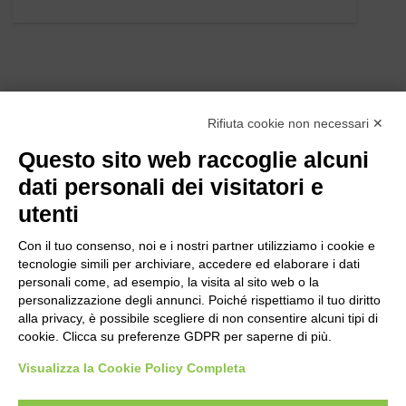
Rifiuta cookie non necessari ✕
Questo sito web raccoglie alcuni
dati personali dei visitatori e
utenti
Con il tuo consenso, noi e i nostri partner utilizziamo i cookie e
tecnologie simili per archiviare, accedere ed elaborare i dati
personali come, ad esempio, la visita al sito web o la
personalizzazione degli annunci. Poiché rispettiamo il tuo diritto
alla privacy, è possibile scegliere di non consentire alcuni tipi di
cookie. Clicca su preferenze GDPR per saperne di più.
Bogliano Srl
Strada Statale 231 Alba-Bra
Visualizza la Cookie Policy Completa
Borgo San Martino 44, 12060 Pocapaglia CN