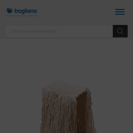
Products
search