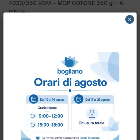
4030/350 VDM – MOP COTONE 350 gr.- A
PINZA –
×
tax acq.500pz.
Scheda Tecnica
Come ordinare?
Puoi ordinare chiamando al
0172 478161
oppure
scrivendo una mail a
info@bogliano.it
.
Per ogni informazione siamo a disposizione.