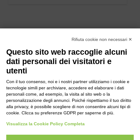
Rifiuta cookie non necessari ✕
Questo sito web raccoglie alcuni
dati personali dei visitatori e
utenti
Con il tuo consenso, noi e i nostri partner utilizziamo i cookie e
tecnologie simili per archiviare, accedere ed elaborare i dati
personali come, ad esempio, la visita al sito web o la
personalizzazione degli annunci. Poiché rispettiamo il tuo diritto
alla privacy, è possibile scegliere di non consentire alcuni tipi di
cookie. Clicca su preferenze GDPR per saperne di più.
Bogliano Srl
Strada Statale 231 Alba-Bra
Visualizza la Cookie Policy Completa
Borgo San Martino 44, 12060 Pocapaglia CN