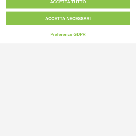
ACCETTA TUTTO
Tel:
0172-478161
Fax: 0172-487399
ACCETTA NECESSARI
info@bogliano.it
Preferenze GDPR
Privacy Policy
Cookie Policy
Modifica preferenze cookie
P.IVA 00959440041
credits