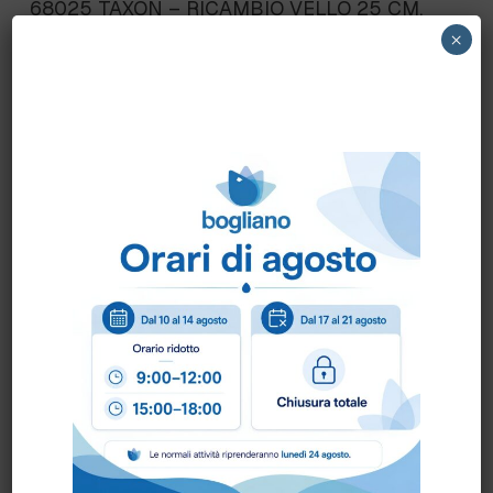
68025 TAXON – RICAMBIO VELLO 25 CM.
×
Scheda Tecnica
Come ordinare?
Puoi ordinare chiamando al
0172 478161
oppure
scrivendo una mail a
info@bogliano.it
.
Per ogni informazione siamo a disposizione.