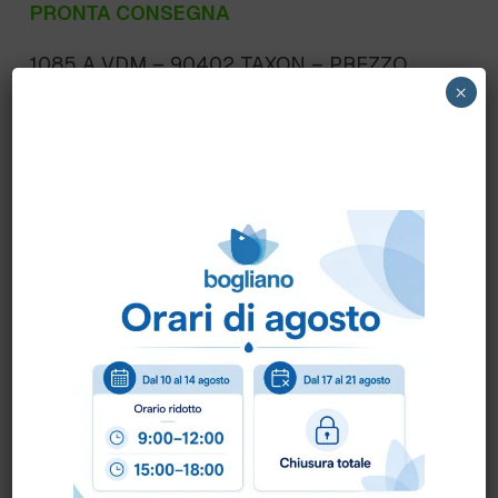
PRONTA CONSEGNA
1085 A VDM – 90402 TAXON – PREZZO
×
MINIMO PER 10 SECCHI € 10,00- SECCHIO
ELISSE DOPPIA VASCA lt.15
Scheda Tecnica
Come ordinare?
Puoi ordinare chiamando al
0172 478161
oppure
scrivendo una mail a
info@bogliano.it
.
Per ogni informazione siamo a disposizione.