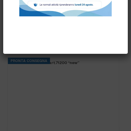
Prodotti correlati
1200 “new”
PALETTA PLASTICA HYGIENE 