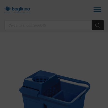
Products
search