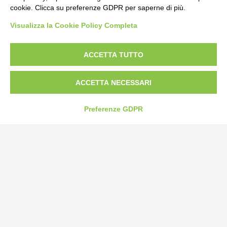
cookie. Clicca su preferenze GDPR per saperne di più.
Bogliano Srl
Visualizza la Cookie Policy Completa
Strada Statale 231 Alba-Bra
Borgo San Martino 44, 12060 Pocapaglia CN
ACCETTA TUTTO
Tel:
0172-478161
Fax: 0172-487399
ACCETTA NECESSARI
info@bogliano.it
Preferenze GDPR
Privacy Policy
Cookie Policy
Modifica preferenze cookie
P.IVA 00959440041