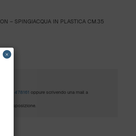
ON – SPINGIACQUA IN PLASTICA CM.35
×
?
al
0172 478161
oppure scrivendo una mail a
mo a disposizione.