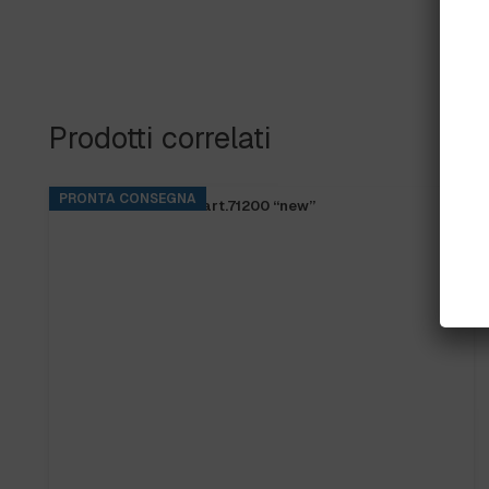
Prodotti correlati
PRONTA CONSEGNA
FRANGIA SOFT SR art.71200 “new”