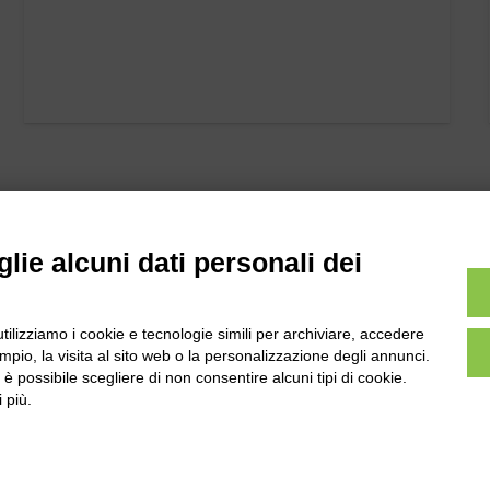
lie alcuni dati personali dei
utilizziamo i cookie e tecnologie simili per archiviare, accedere
l
Tel:
0172-478161
pio, la visita al sito web o la personalizzazione degli annunci.
ale 231 Alba-Bra
Fax: 0172-487399
, è possibile scegliere di non consentire alcuni tipi di cookie.
Martino 44, 12060
 più.
 CN
info@bogliano.it