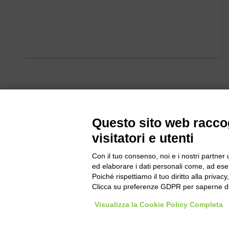
Questo sito web raccog
visitatori e utenti
Con il tuo consenso, noi e i nostri partner 
Bogliano Sr
ed elaborare i dati personali come, ad esem
Strada Stat
Poiché rispettiamo il tuo diritto alla privacy
Borgo San 
Clicca su preferenze GDPR per saperne di
Pocapaglia
Visualizza la Cookie Policy Completa