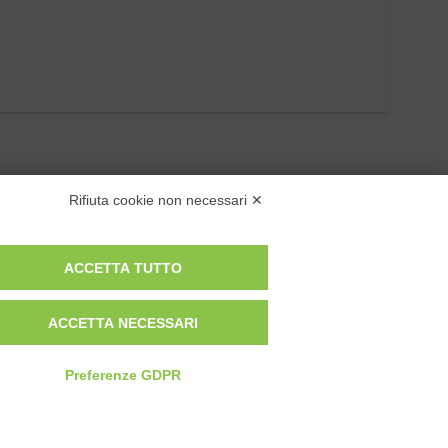
Rifiuta cookie non necessari ✕
ACCETTA TUTTO
Privacy Policy
ACCETTA NECESSARI
Cookie Policy
Modifica preferenze cookie
Preferenze GDPR
P.IVA 00959440041