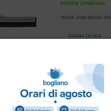
PRONTA CONSEGNA
30435 VDM 69000 TAX
Scheda Tecnica
Come ordinare
Puoi ordinare chiamando 
info@bogliano.it
.
Per ogni informazione sia