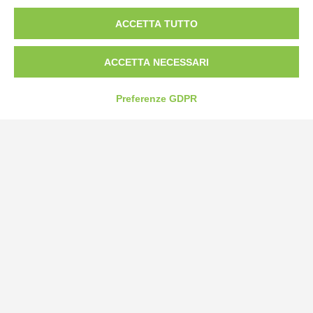
ACCETTA TUTTO
Tel:
0172-478161
Fax: 0172-487399
ACCETTA NECESSARI
info@bogliano.it
Preferenze GDPR
Privacy Policy
Cookie Policy
Modifica preferenze cookie
P.IVA 00959440041
credits