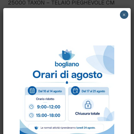
25000 TAXON – TELAIO PIEGHEVOLE CM
40
×
Scheda Tecnica
Come ordinare?
Puoi ordinare chiamando al
0172 478161
oppure
scrivendo una mail a
info@bogliano.it
.
Per ogni informazione siamo a disposizione.