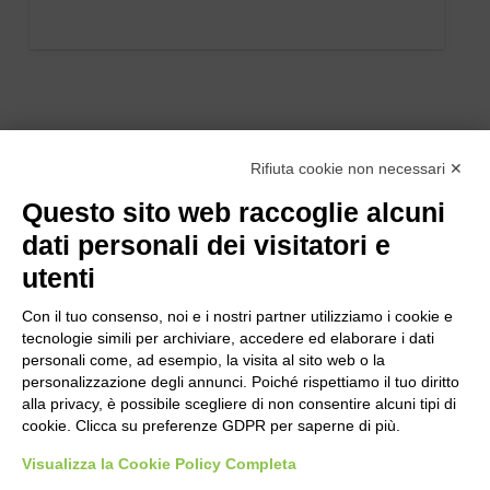
Rifiuta cookie non necessari ✕
Questo sito web raccoglie alcuni
dati personali dei visitatori e
utenti
Con il tuo consenso, noi e i nostri partner utilizziamo i cookie e
tecnologie simili per archiviare, accedere ed elaborare i dati
personali come, ad esempio, la visita al sito web o la
personalizzazione degli annunci. Poiché rispettiamo il tuo diritto
alla privacy, è possibile scegliere di non consentire alcuni tipi di
cookie. Clicca su preferenze GDPR per saperne di più.
Bogliano Srl
Strada Statale 231 Alba-Bra
Visualizza la Cookie Policy Completa
Borgo San Martino 44, 12060 Pocapaglia CN