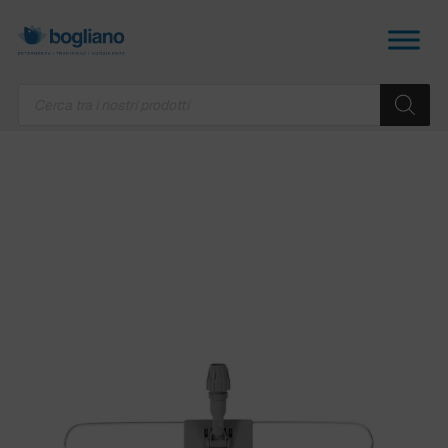
Products
search